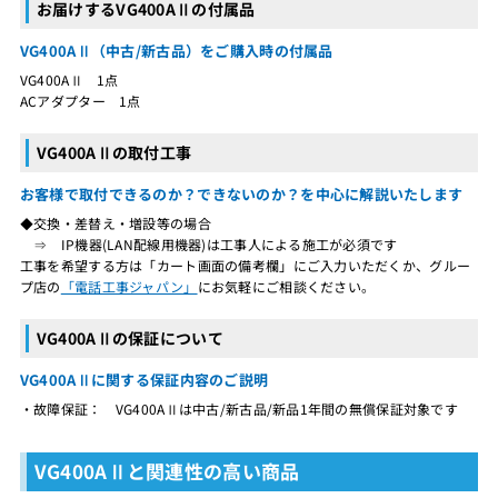
お届けするVG400AⅡの付属品
VG400AⅡ（中古/新古品）をご購入時の付属品
VG400AⅡ 1点
ACアダプター 1点
VG400AⅡの取付工事
お客様で取付できるのか？できないのか？を中心に解説いたします
◆交換・差替え・増設等の場合
⇒ IP機器(LAN配線用機器)は工事人による施工が必須です
工事を希望する方は「カート画面の備考欄」にご入力いただくか、グルー
プ店の
「電話工事ジャパン」
にお気軽にご相談ください。
VG400AⅡの保証について
VG400AⅡに関する保証内容のご説明
・故障保証： VG400AⅡは中古/新古品/新品1年間の無償保証対象です
VG400AⅡと関連性の高い商品