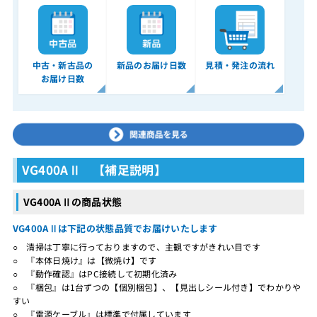
中古・新古品の
新品のお届け日数
見積・発注の流れ
お届け日数
VG400AⅡ 【補足説明】
VG400AⅡの商品状態
VG400AⅡは下記の状態品質でお届けいたします
○ 清掃は丁寧に行っておりますので、主観ですがきれい目です
○ 『本体日焼け』は【微焼け】です
○ 『動作確認』はPC接続して初期化済み
○ 『梱包』は1台ずつの【個別梱包】、【見出しシール付き】でわかりや
すい
○ 『電源ケーブル』は標準で付属しています