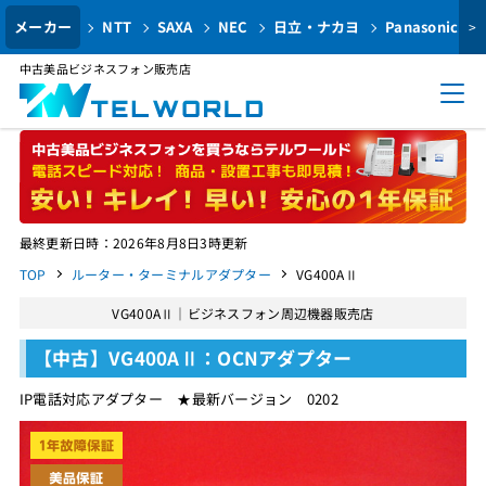
メーカー
NTT
SAXA
NEC
日立・ナカヨ
Panasonic
>
中古美品ビジネスフォン販売店
最終更新日時：2026年8月8日3時更新
TOP
ルーター・ターミナルアダプター
VG400AⅡ
VG400AⅡ｜ビジネスフォン周辺機器販売店
【中古】VG400AⅡ：OCNアダプター
IP電話対応アダプター ★最新バージョン 0202