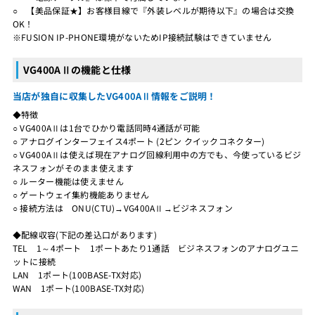
○ 【美品保証★】お客様目線で『外装レベルが期待以下』の場合は交換
OK！
※FUSION IP-PHONE環境がないためIP接続試験はできていません
VG400AⅡの機能と仕様
当店が独自に収集したVG400AⅡ情報をご説明！
◆特徴
○ VG400AⅡは1台でひかり電話同時4通話が可能
○ アナログインターフェイス4ポート (2ピン クイックコネクター)
○ VG400AⅡは使えば現在アナログ回線利用中の方でも、今使っているビジ
ネスフォンがそのまま使えます
○ ルーター機能は使えません
○ ゲートウェイ集約機能ありません
○ 接続方法は ONU(CTU)→VG400AⅡ→ビジネスフォン
◆配線収容(下記の差込口があります)
TEL 1～4ポート 1ポートあたり1通話 ビジネスフォンのアナログユニ
ットに接続
LAN 1ポート(100BASE-TX対応)
WAN 1ポート(100BASE-TX対応)