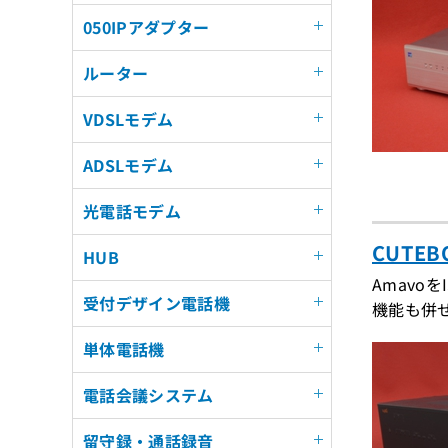
050IPアダプター
ルーター
VDSLモデム
ADSLモデム
光電話モデム
CUTEB
HUB
Amavo
受付デザイン電話機
機能も併
単体電話機
電話会議システム
留守録・通話録音