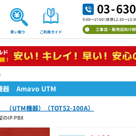
工事店・販売店向け卸
買い取り
ご利用ガイド
M
器 Amavo UTM
0 （UTM機器）（TOT52-100A）
のIP-PBX