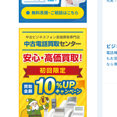
充実
ビジ
電話機
もお
なら