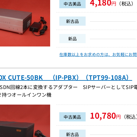
4,180
円
（税込）
中古美品
新古品
新品
在庫数以上をお求めの方は、
お気軽にお問
OX CUTE-50BK （IP-PBX）（TPT99-108A）
をISDN回線2本に変換するアダプター SIPサーバーとしてS
せ持つオールインワン機
10,780
円
（税込
中古美品
新古品