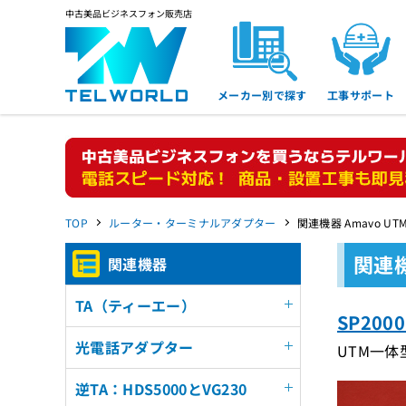
中古美品ビジネスフォン販売店
メーカー別で探す
工事サポート
TOP
ルーター・ターミナルアダプター
関連機器 Amavo UT
関連機
関連機器
TA（ティーエー）
SP200
光電話アダプター
UTM一体型
逆TA：HDS5000とVG230