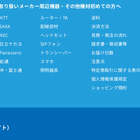
取り扱いメーカー
周辺機器・その他機材
初めての方へ
NTT
ルーター・TA
送料
SAXA
配線部材
決済方法
NEC
ヘッドセット
見積・発注の流れ
日立ナカヨ
SIPフォン
請求書・領収書等
Panasonic
トランシーバー
お届け日数
岩通
スマホ
注意点
沖・富士通
照明器具
特定商取引に関する表
個人情報保護規定
ショッピング規約
イト）