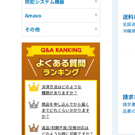
防犯システム機器
Amavo
送料
全国送
その他
沖縄
決済方法はどのような
種類がありますか？
請求
商品を申し込んでから届く
請求
までどれくらいかかります
品書
か？
返品/初期不良/交換対応は
どのような時に可能ですか？