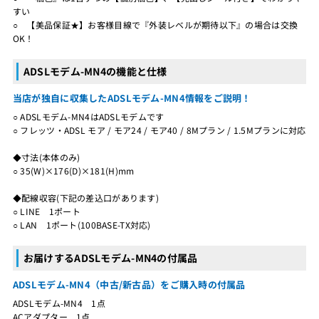
すい
○ 【美品保証★】お客様目線で『外装レベルが期待以下』の場合は交換
OK！
ADSLモデム-MN4の機能と仕様
当店が独自に収集したADSLモデム-MN4情報をご説明！
○ ADSLモデム-MN4はADSLモデムです
○ フレッツ・ADSL モア / モア24 / モア40 / 8Mプラン / 1.5Mプランに対応
◆寸法(本体のみ)
○ 35(W)×176(D)×181(H)mm
◆配線収容(下記の差込口があります)
○ LINE 1ポート
○ LAN 1ポート(100BASE-TX対応)
お届けするADSLモデム-MN4の付属品
ADSLモデム-MN4（中古/新古品）をご購入時の付属品
ADSLモデム-MN4 1点
ACアダプター 1点