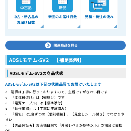
中古・新古品の
新品のお届け日数
見積・発注の流れ
お届け日数
ADSLモデム-SV2 【補足説明】
ADSLモデム-SV2の商品状態
ADSLモデム-SV2は下記の状態品質でお届けいたします
○ 清掃は丁寧に行っておりますので、主観ですがきれい目です
○ 『本体日焼け』は【微焼け】です
○ 『電源ケーブル』は【標準添付】
○ 『動作確認』は【丁寧に実施済み】
○ 『梱包』は1台ずつの【個別梱包】、【見出しシール付き】でわかりや
すい
○ 【美品保証★】お客様目線で『外装レベルが期待以下』の場合は交換
OK！