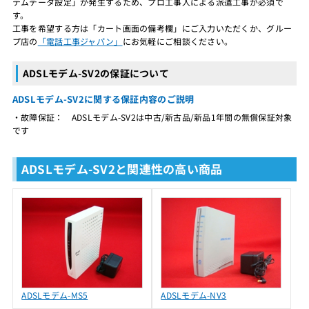
テムデータ設定」が発生するため、プロ工事人による派遣工事が必須で
す。
工事を希望する方は「カート画面の備考欄」にご入力いただくか、グルー
プ店の
「電話工事ジャパン」
にお気軽にご相談ください。
ADSLモデム-SV2の保証について
ADSLモデム-SV2に関する保証内容のご説明
・故障保証： ADSLモデム-SV2は中古/新古品/新品1年間の無償保証対象
です
ADSLモデム-SV2と関連性の高い商品
ADSLモデム-MS5
ADSLモデム-NV3