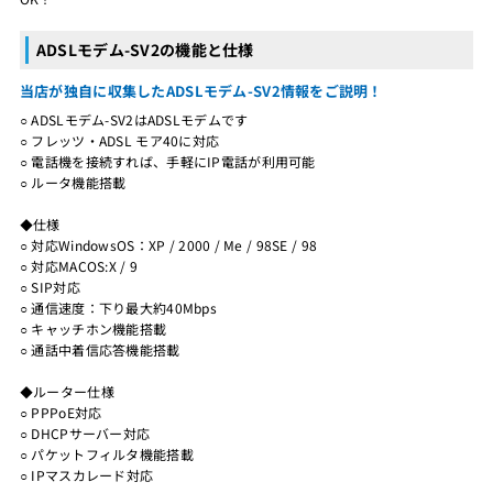
ADSLモデム-SV2の機能と仕様
当店が独自に収集したADSLモデム-SV2情報をご説明！
○ ADSLモデム-SV2はADSLモデムです
○ フレッツ・ADSL モア40に対応
○ 電話機を接続すれば、手軽にIP電話が利用可能
○ ルータ機能搭載
◆仕様
○ 対応WindowsOS：XP / 2000 / Me / 98SE / 98
○ 対応MACOS:X / 9
○ SIP対応
○ 通信速度：下り最大約40Mbps
○ キャッチホン機能搭載
○ 通話中着信応答機能搭載
◆ルーター仕様
○ PPPoE対応
○ DHCPサーバー対応
○ パケットフィルタ機能搭載
○ IPマスカレード対応