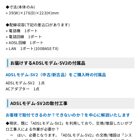
◆寸法(本体のみ)
○ 39(W)×176(D)×223(H)mm
◆配線収容(下記の差込口があります)
○ 電話機 1ポート
○ 電話回線 1ポート
○ ADSL回線 1ポート
○ LAN 1ポート(100BASE-TX)
お届けするADSLモデム-SV2の付属品
ADSLモデム-SV2（中古/新古品）をご購入時の付属品
ADSLモデム-SV2 1点
ACアダプター 1点
ADSLモデム-SV2の取付工事
お客様で取付できるのか？できないのか？を中心に解説いたします
◆現状、既に「ADSLモデム-SV2」を利用しており、交換/増設したいがプ
ロ工事人による作業が必要か？
⇒ はい、必要となります。「ADSLモデム-SV2」の交換/増設は「シス