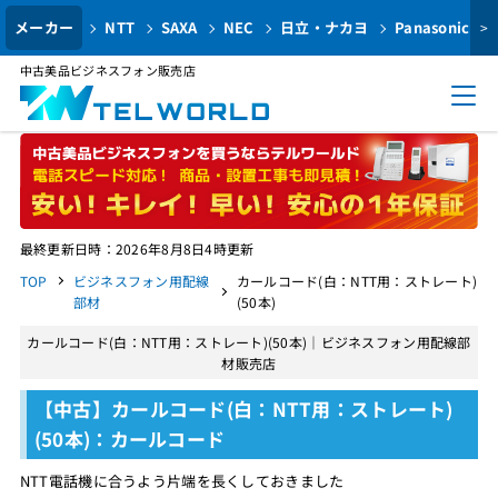
メーカー
NTT
SAXA
NEC
日立・ナカヨ
Panasonic
>
中古美品ビジネスフォン販売店
最終更新日時：2026年8月8日4時更新
TOP
ビジネスフォン用配線
カールコード(白：NTT用：ストレート)
部材
(50本)
カールコード(白：NTT用：ストレート)(50本)｜ビジネスフォン用配線部
材販売店
【中古】カールコード(白：NTT用：ストレート)
(50本)：カールコード
NTT電話機に合うよう片端を長くしておきました