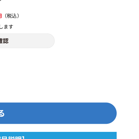
円
（税込）
します
 【補足説明】