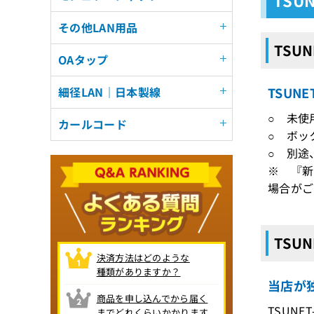
その他LAN用品
TSUN
OAタップ
TSUN
細径LAN｜日本製線
○ 未使
カールコード
○ ボッ
○ 別途
※ 『新
場合がご
TSUN
決済方法はどのような
種類がありますか？
当店が独
商品を申し込んでから届く
TSUNE
までどれくらいかかります