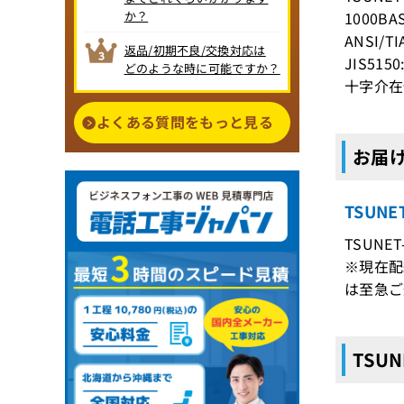
か？
1000BAS
ANSI/T
返品/初期不良/交換対応は
JIS515
どのような時に可能ですか？
十字介在
よくある質問をもっと見る
お届け
TSUN
TSUNET
※現在配
は至急ご
TSUN