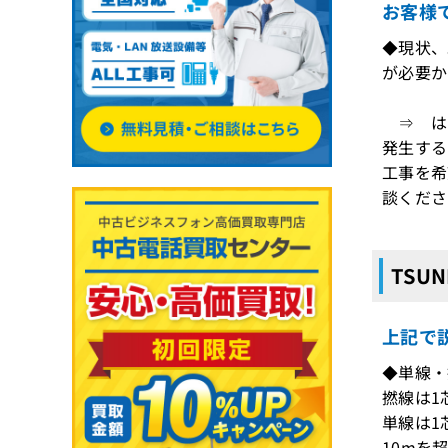
お客様
◆現状、既
が必要か
⇒ はい
発生する
工事を希
談くださ
TSU
上記で説
◆単線・
撚線は1
単線は1
10mを