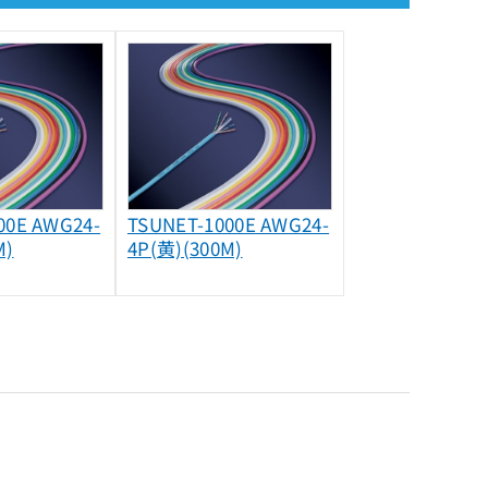
00E AWG24-
TSUNET-1000E AWG24-
M)
4P(黄)(300M)