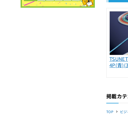
TSUNET
4P(青)(
掲載カテ
TOP
ビジ