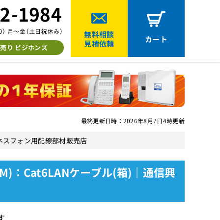
無料相談
カート
見積依頼
売り ビジホンズ
最終更新日時：2026年8月7日4時更新
)｜ビジネスフォン用配線部材販売店
00M)：Cat6LANケーブル(箱)｜通信興
す