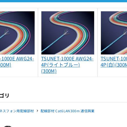
-1000E AWG24-
TSUNET-1000E AWG24-
TSUNET-10
300M)
4P(ライトブルー)
4P(白)(300
(300M)
ゴリ
ネスフォン用配線部材
配線部材 Cat6LAN300m 通信興業