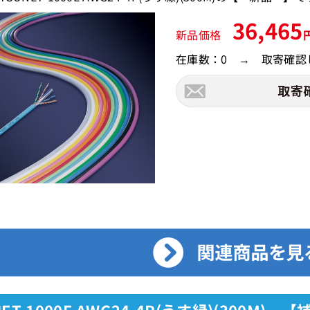
36,465
新品価格
在庫数：0 → 取寄確認
NET-1000E AWG24-4P(うす緑)(300M)