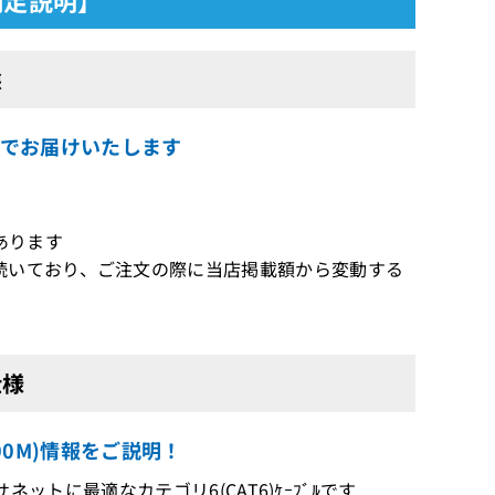
態
態品質でお届けいたします
あります
続いており、ご注文の際に当店掲載額から変動する
仕様
300M)情報をご説明！
イーサネットに最適なカテゴリ6(CAT6)ｹｰﾌﾞﾙです