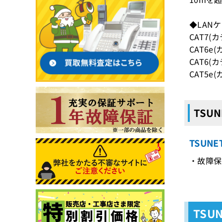
◆LAN
CAT7(
CAT6e
CAT6
CAT5e
TSUN
TSUN
・故障保証
TSU