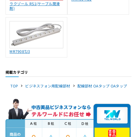
ラクゾール RS1(ケーブル潤滑
剤)
MR7908TJ3
掲載カテゴリ
TOP
ビジネスフォン用配線部材
配線部材 OAタップ OAタップ