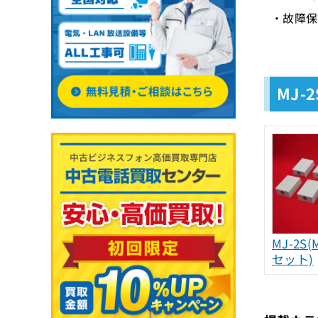
・故障保
MJ-
MJ-2S(
セット)