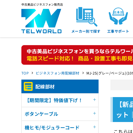
中古美品ビジネスフォン販売店
メーカー別で探す
工事サポート
TOP
ビジネスフォン用配線部材
MJ-2S(グレー/ベージュ)(1
配線部材
【期間限定】特価値下げ！
【新品
ット
ボタンケーブル
機ヒモ/モジュラーコード
こちらは