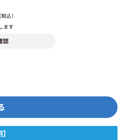
（税込）
します
明】