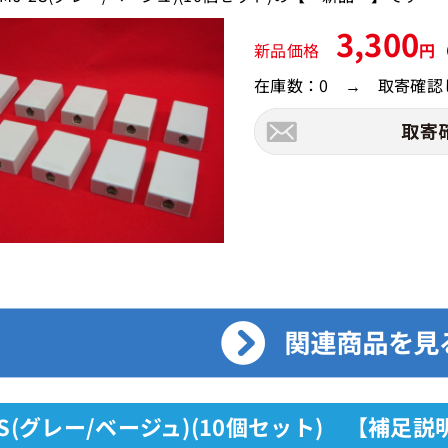
3,300
新品価格
円
在庫数：0 → 取寄確認
2S(グレー/ベージュ)(10個セット) 【補足説