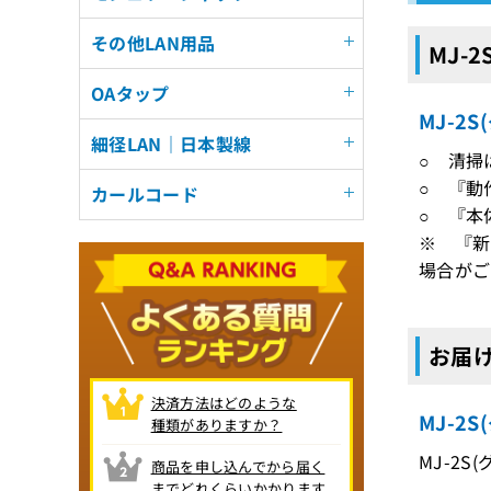
その他LAN用品
MJ-
OAタップ
MJ-2
細径LAN｜日本製線
○ 清掃
○ 『動
カールコード
○ 『本
※ 『新
場合がご
お届け
決済方法はどのような
MJ-2
種類がありますか？
MJ-2S
商品を申し込んでから届く
までどれくらいかかります