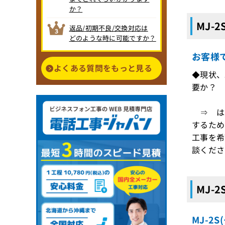
か？
MJ-
返品/初期不良/交換対応は
どのような時に可能ですか？
お客様
よくある質問をもっと見る
◆現状、
要か？
⇒ はい
するため
工事を希
談くださ
MJ-
MJ-2