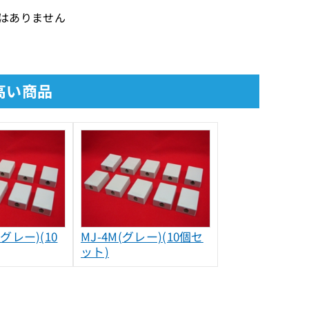
証はありません
の高い商品
 (グレー)(10
MJ-4M(グレー)(10個セ
ット)