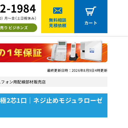
無料相談
カート
見積依頼
売り ビジホンズ
最終更新日時：2026年8月9日4時更新
ジネスフォン用配線部材販売店
)：6極2芯1口｜ネジ止めモジュラローゼ