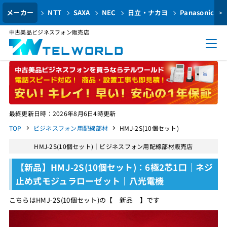
メーカー
NTT
SAXA
NEC
日立・ナカヨ
Panasonic
>
中古美品ビジネスフォン販売店
最終更新日時：2026年8月6日4時更新
TOP
ビジネスフォン用配線部材
HMJ-2S(10個セット)
HMJ-2S(10個セット)｜ビジネスフォン用配線部材販売店
【新品】HMJ-2S(10個セット)：6極2芯1口｜ネジ
止め式モジュラローゼット｜八光電機
こちらはHMJ-2S(10個セット)の【 新品 】です