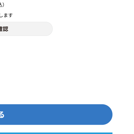
込）
します