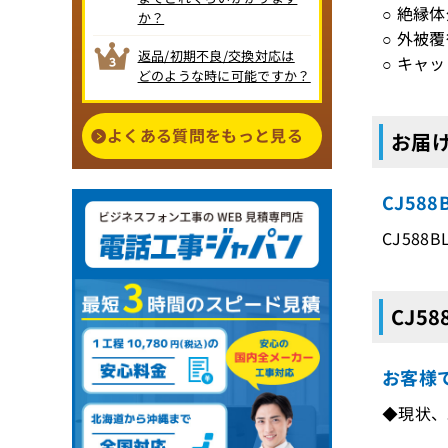
○ 絶縁体
か？
○ 外被
返品/初期不良/交換対応は
○ キャ
どのような時に可能ですか？
よくある質問をもっと見る
お届け
CJ58
CJ588
CJ5
お客様
◆現状、