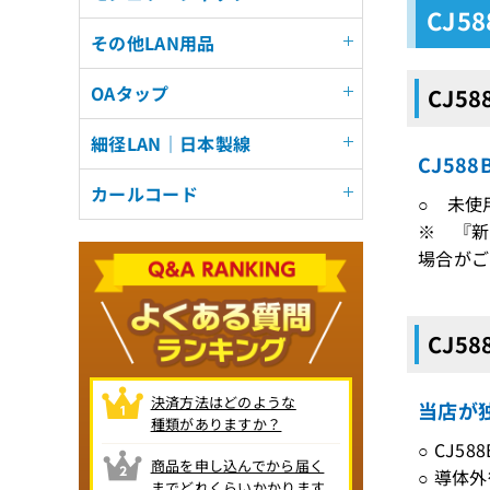
CJ5
その他LAN用品
OAタップ
CJ5
細径LAN｜日本製線
CJ58
カールコード
○ 未使
※ 『新
場合がご
CJ5
決済方法はどのような
当店が独
種類がありますか？
○ CJ5
商品を申し込んでから届く
○ 導体外
までどれくらいかかります