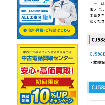
⇒ はい
事人によ
工事を希
談くださ
CJ5
CJ58
・故障保
CJ5