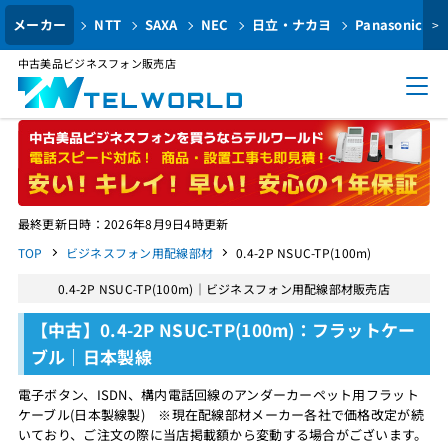
メーカー
NTT
SAXA
NEC
日立・ナカヨ
Panasonic
>
中古美品ビジネスフォン販売店
最終更新日時：2026年8月9日4時更新
TOP
ビジネスフォン用配線部材
0.4-2P NSUC-TP(100m)
0.4-2P NSUC-TP(100m)｜ビジネスフォン用配線部材販売店
【中古】0.4-2P NSUC-TP(100m)：フラットケー
ブル｜日本製線
電子ボタン、ISDN、構内電話回線のアンダーカーペット用フラット
ケーブル(日本製線製) ※現在配線部材メーカー各社で価格改定が続
いており、ご注文の際に当店掲載額から変動する場合がございます。