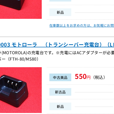
新品
在庫数以上をお求めの方は、
お気軽にお問
N0003 モトローラ （トランシーバー充電台）（LBG
(MOTOROLA)の充電台です。※充電にはACアダプターが必要
（FTH-80/MS80）
550
円
（税込）
中古美品
新古品
新品