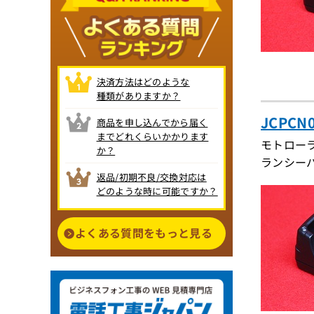
決済方法はどのような
種類がありますか？
JCPC
商品を申し込んでから届く
までどれくらいかかります
モトローラ
か？
ランシーバー
返品/初期不良/交換対応は
どのような時に可能ですか？
よくある質問をもっと見る