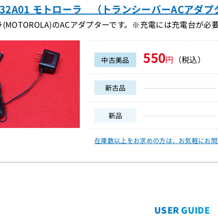
0132A01 モトローラ （トランシーバーACアダプタ
(MOTOROLA)のACアダプターです。※充電には充電台が必要
550
円
（税込）
中古美品
新古品
新品
在庫数以上をお求めの方は、
お気軽にお問
USER GUIDE