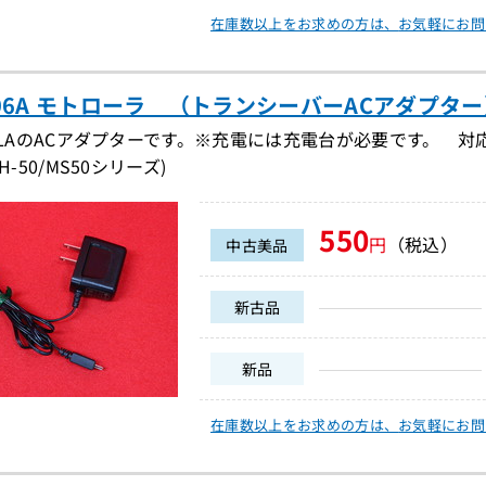
在庫数以上をお求めの方は、
お気軽にお問
406A モトローラ （トランシーバーACアダプター）（
OLAのACアダプターです。※充電には充電台が必要です。 対応充電台
H-50/MS50シリーズ)
550
円
（税込）
中古美品
新古品
新品
在庫数以上をお求めの方は、
お気軽にお問