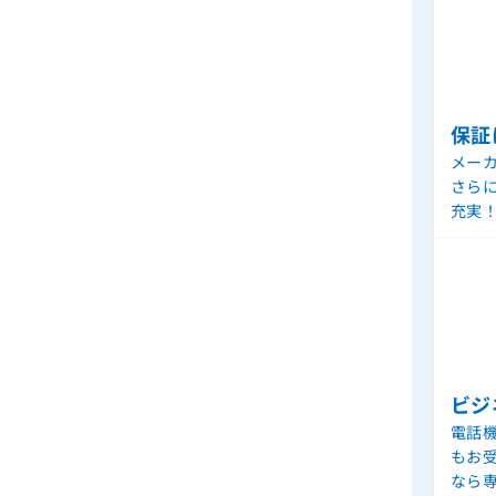
保証
メー
さら
充実
ビジ
電話機
もお
なら