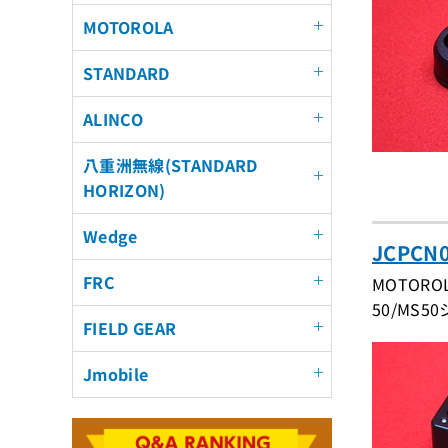
MOTOROLA
STANDARD
ALINCO
八重洲無線(STANDARD
HORIZON)
Wedge
JCPC
FRC
MOTOR
50/MS5
FIELD GEAR
Jmobile