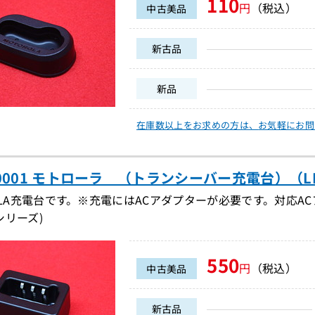
110
円
（税込）
中古美品
新古品
新品
在庫数以上をお求めの方は、
お気軽にお問
N0001 モトローラ （トランシーバー充電台）（LBG
OLA充電台です。※充電にはACアダプターが必要です。対応ACアダ
0シリーズ)
550
円
（税込）
中古美品
新古品