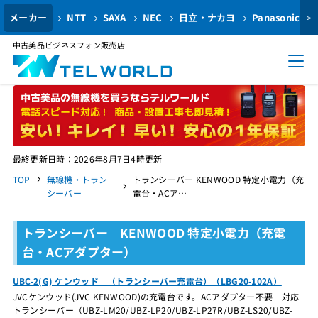
メーカー
NTT
SAXA
NEC
日立・ナカヨ
Panasonic
>
中古美品ビジネスフォン販売店
最終更新日時：2026年8月7日4時更新
TOP
無線機・トラン
トランシーバー KENWOOD 特定小電力（充
シーバー
電台・ACア…
トランシーバー KENWOOD 特定小電力（充電
台・ACアダプター）
UBC-2(G) ケンウッド （トランシーバー充電台）（LBG20-102A）
JVCケンウッド(JVC KENWOOD)の充電台です。ACアダプター不要 対応
トランシーバー（UBZ-LM20/UBZ-LP20/UBZ-LP27R/UBZ-LS20/UBZ-