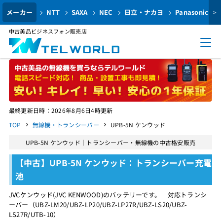
メーカー
NTT
SAXA
NEC
日立・ナカヨ
Panasonic
>
中古美品ビジネスフォン販売店
最終更新日時：2026年8月6日4時更新
TOP
無線機・トランシーバー
UPB-5N ケンウッド
UPB-5N ケンウッド｜トランシーバー・無線機の中古格安販売
【中古】UPB-5N ケンウッド：トランシーバー充電
池
JVCケンウッド(JVC KENWOOD)のバッテリーです。 対応トランシ
ーバー（UBZ-LM20/UBZ-LP20/UBZ-LP27R/UBZ-LS20/UBZ-
LS27R/UTB-10）