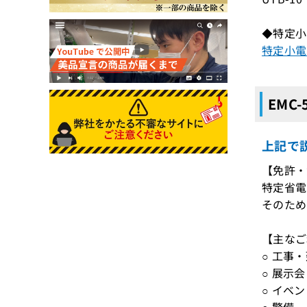
◆特定小
特定小電
EMC
上記で
【免許・
特定省電
そのため
【主なご
○ 工事
○ 展示会
○ イベ
○ 警備