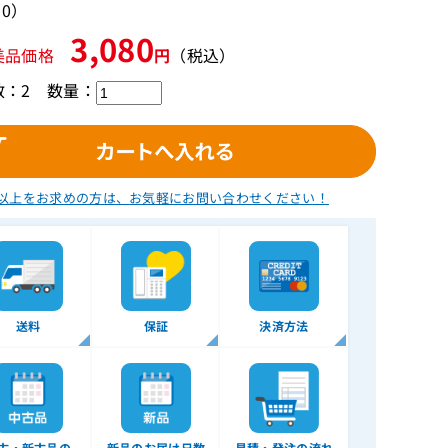
10）
3,080
美品価格
円
（税込）
数：2
数量：
以上をお求めの方は、
お気軽にお問い合わせください！
送料
保証
決済方法
古・新古品の
新品のお届け日数
見積・発注の流れ