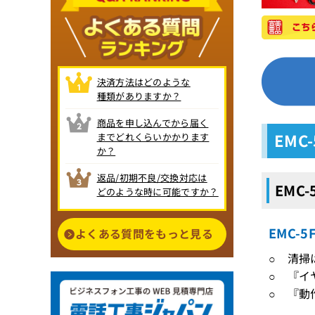
決済方法はどのような
種類がありますか？
商品を申し込んでから届く
EMC
までどれくらいかかります
か？
返品/初期不良/交換対応は
EMC
どのような時に可能ですか？
EMC-
よくある質問をもっと見る
○ 清掃
○ 『イ
○ 『動