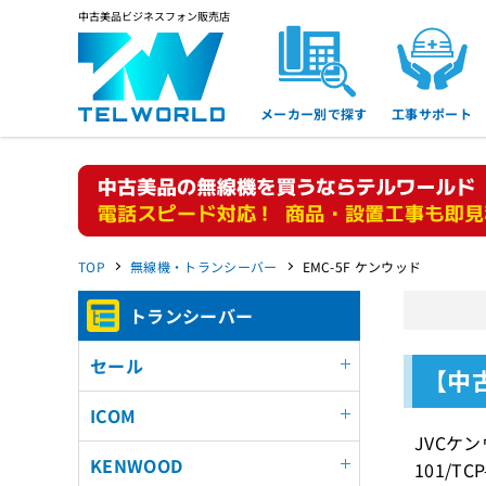
中古美品ビジネスフォン販売店
メーカー別で探す
工事サポート
TOP
無線機・トランシーバー
EMC-5F ケンウッド
トランシーバー
セール
【中
ICOM
JVCケ
KENWOOD
101/TC