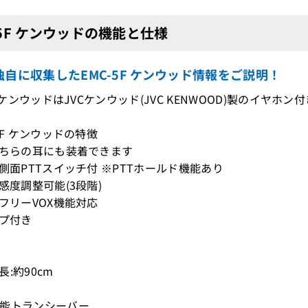
-5F ケンウッドの機能と仕様
自に収集したEMC-5F ケンウッド情報をご説明！
5F ケンウッドはJVCケンウッド(JVC KENWOOD)製のイヤ
5F ケンウッドの特徴
どちらの耳にも装着できます
ク側面PTTスイッチ付 ※PTTホールド機能あり
ク感度調整可能(3段階)
ズフリーVOX機能対応
ップ付き
:約90cm
能トランシーバー