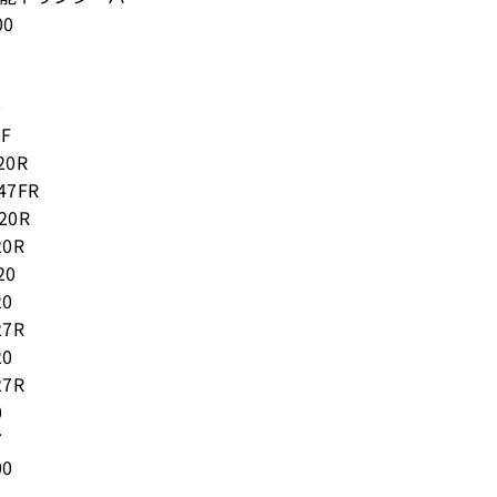
00
0
0F
20R
47FR
20R
20R
20
20
27R
20
27R
0
7
00