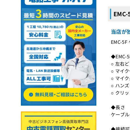
EMC
当店が独
EMC-
◆EMC-
○ 左右
○ マイ
○ マイ
○ ハン
○ クリ
◆長さ
ケーブル長
◆接続可