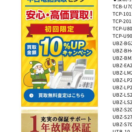
TCB-U7
TCP-101
TCP-201
TCP-U8
TCP-U9
UBZ-BG
UBZ-BH
UBZ-BM
UBZ-EA
UBZ-LM
UBZ-LP
UBZ-LP
UBZ-LS
UBZ-LS
UBZ-S2
UBZ-S2
UBZ-S7
UTB-10