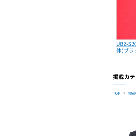
UBZ-S
体(ブラ
掲載カテ
TOP
無線