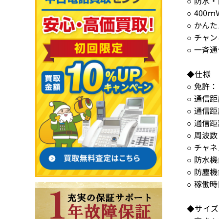
○ 防水
○ 40
○ かん
○ チャ
○ 一斉
◆仕様
○ 免許
○ 通信
○ 通信距
○ 通信
○ 周波数
○ チャネ
○ 防水機
○ 防塵機
○ 稼働
◆サイズ