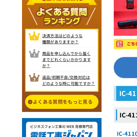
決済方法はどのような
種類がありますか？
商品を申し込んでから届く
までどれくらいかかります
か？
返品/初期不良/交換対応は
どのような時に可能ですか？
IC-
よくある質問をもっと見る
IC-
IC-4