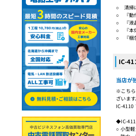
○ 清掃
○ 『動
○ 『液
○ 『本
○ 『梱
IC-
当店が独
※こちら
ざいます
IC-4
◆IC-4
○ 小型