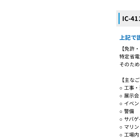
IC-
上記で説
【免許・
特定省電
そのため
【主なご
○ 工事
○ 展示会
○ イベ
○ 警備
○ サバゲ
○ マリ
○ 工場内