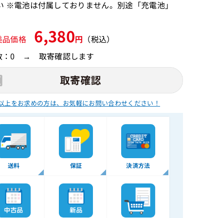
い ※電池は付属しておりません。別途「充電池」
6,380
美品価格
円
（税込）
数：0 → 取寄確認します
以上をお求めの方は、
お気軽にお問い合わせください！
送料
保証
決済方法