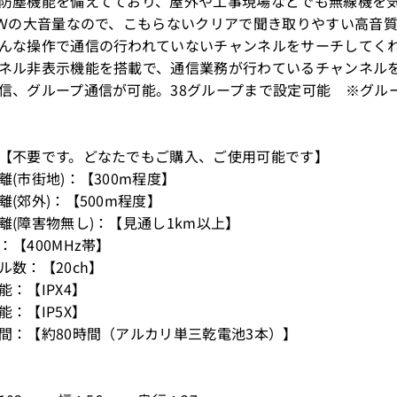
・防塵機能を備えてており、屋外や工事現場などでも無線機を
0ｍＷの大音量なので、こもらないクリアで聞き取りやすい高音
たんな操作で通信の行われていないチャンネルをサーチしてく
ンネル非表示機能を搭載で、通信業務が行わているチャンネル
通信、グループ通信が可能。38グループまで設定可能 ※グ
：【不要です。どなたでもご購入、ご使用可能です】
距離(市街地)：【300m程度】
離(郊外)：【500m程度】
距離(障害物無し)：【見通し1km以上】
：【400MHz帯】
ル数：【20ch】
能：【IPX4】
能：【IP5X】
時間：【約80時間（アルカリ単三乾電池3本）】