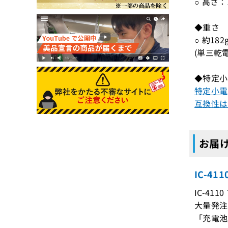
○ 高さ：
◆重さ
○ 約182
(単三乾
◆特定小
特定小電
互換性は
お届け
IC-4
IC-41
大量発注
「充電池