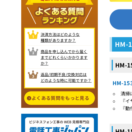
決済方法はどのような
種類がありますか？
HM-
商品を申し込んでから届く
までどれくらいかかります
か？
HM-
返品/初期不良/交換対応は
どのような時に可能ですか？
HM-1
○ 清掃
よくある質問をもっと見る
○ 『イ
○ 『動
HM-