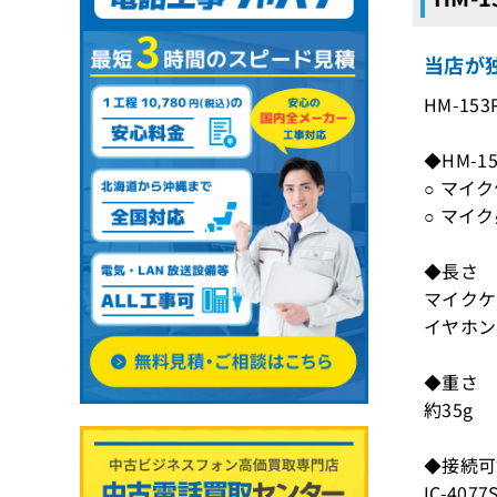
当店が独
HM-15
◆HM-1
○ マイ
○ マイ
◆長さ
マイクケ
イヤホン
◆重さ
約35g
◆接続可
IC-4077