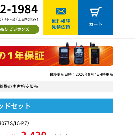
無料相談
カート
見積依頼
売り ビジホンズ
最終更新日時：2026年8月7日4時更新
・無線機の中古格安販売
ヘッドセット
7S/IC-P7）
2,420