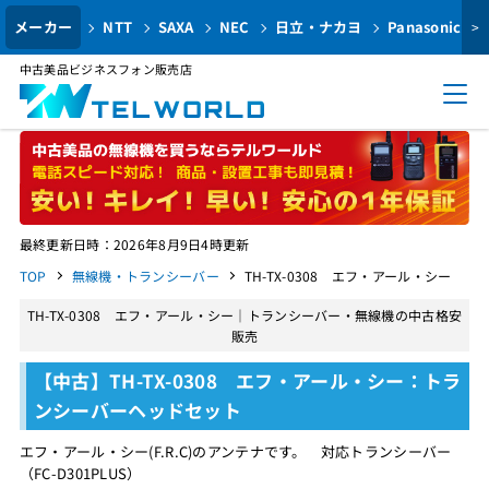
メーカー
NTT
SAXA
NEC
日立・ナカヨ
Panasonic
>
中古美品ビジネスフォン販売店
最終更新日時：2026年8月9日4時更新
TOP
無線機・トランシーバー
TH-TX-0308 エフ・アール・シー
TH-TX-0308 エフ・アール・シー｜トランシーバー・無線機の中古格安
販売
【中古】TH-TX-0308 エフ・アール・シー：トラ
ンシーバーヘッドセット
エフ・アール・シー(F.R.C)のアンテナです。 対応トランシーバー
（FC-D301PLUS）