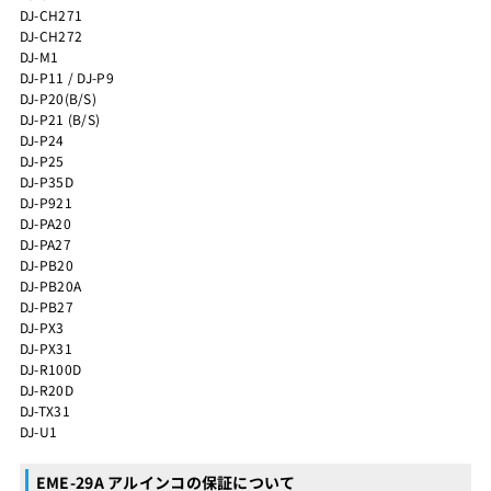
DJ-CH271
DJ-CH272
DJ-M1
DJ-P11 / DJ-P9
DJ-P20(B/S)
DJ-P21 (B/S)
DJ-P24
DJ-P25
DJ-P35D
DJ-P921
DJ-PA20
DJ-PA27
DJ-PB20
DJ-PB20A
DJ-PB27
DJ-PX3
DJ-PX31
DJ-R100D
DJ-R20D
DJ-TX31
DJ-U1
EME-29A アルインコの保証について