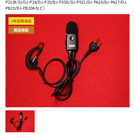
P21(B/S)/DJ-P24/DJ-P25/DJ-P35D/DJ-P921/DJ-PA20/DJ-PA27/DJ-
PB20/DJ-PB20Aなど）