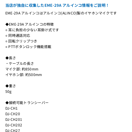
当店が独自に収集したEME-29A アルインコ情報をご説明！
EME-29A アルインコはアルインコ(ALINCO)製のイヤホンマイクです
◆EME-29A アルインコの特徴
○ 耳に負担の少ない耳掛け式です
○ 同時通話対応
○ 回転クリップつき
○ PTTボタンロック機能搭載
◆長さ
・ケーブルの長さ
マイク部: 約850mm
イヤホン部: 約500mm
◆重さ
50g
◆接続可能トランシーバー
DJ-CH1
DJ-CH20
DJ-CH201
DJ-CH202
DJ-CH27