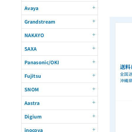
Avaya
Grandstream
NAKAYO
SAXA
Panasonic/OKI
送料
全国送
Fujitsu
沖縄
SNOM
Aastra
Digium
inocova