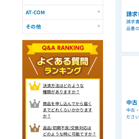
AT-COM
請求
請求
その他
品書
決済方法はどのような
種類がありますか？
中古
商品を申し込んでから届く
までどれくらいかかります
中古
か？
ださ
返品/初期不良/交換対応は
どのような時に可能ですか？