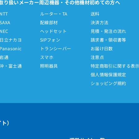
取り扱いメーカー
周辺機器・その他機材
初めての方へ
NTT
ルーター・TA
送料
SAXA
配線部材
決済方法
NEC
ヘッドセット
見積・発注の流れ
日立ナカヨ
SIPフォン
請求書・領収書等
Panasonic
トランシーバー
お届け日数
岩通
スマホ
注意点
沖・富士通
照明器具
特定商取引に関する表
個人情報保護規定
ショッピング規約
イト）