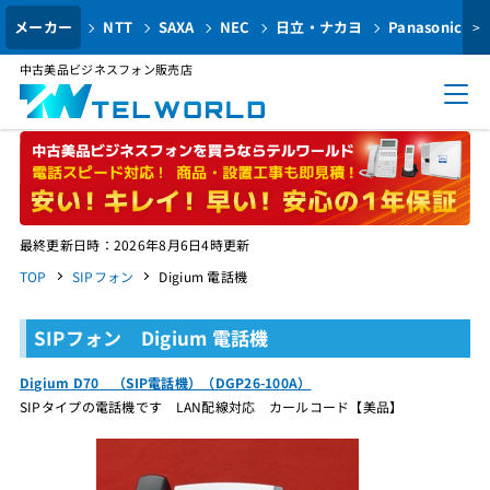
メーカー
NTT
SAXA
NEC
日立・ナカヨ
Panasonic
>
中古美品ビジネスフォン販売店
最終更新日時：2026年8月6日4時更新
TOP
SIPフォン
Digium 電話機
SIPフォン Digium 電話機
Digium D70 （SIP電話機）（DGP26-100A）
SIPタイプの電話機です LAN配線対応 カールコード【美品】