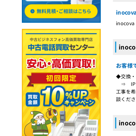
inoc
inoco
inoc
お客様
◆交換・
⇒ IP
工事を希
談くださ
ino