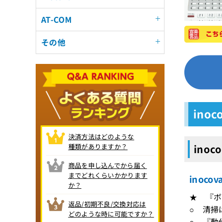
AT-COM
その他
ino
決済方法はどのような
種類がありますか？
inoc
商品を申し込んでから届く
までどれくらいかかります
inoc
か？
★ 『ボ
返品/初期不良/交換対応は
○ 清掃
どのような時に可能ですか？
○ 『動