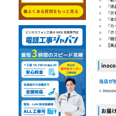
○ 『液
よくある質問をもっと見る
○ 『示
○ 『本
○ 『カ
○ 『ボ
○ 『梱
○ 【美
ino
当店が独
○ ino
お届け