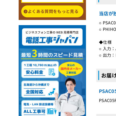
よくある質問をもっと見る
当店が独
○ PSA
○ PHIH
◆仕様
○ 入力：A
○ 出力：D
お届け
PSAC
PSAC05