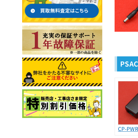
PSA
CP-PWR