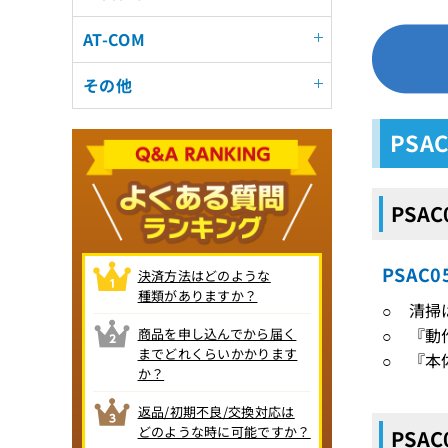
AT-COM
その他
PSA
PSA
PSAC
決済方法はどのような
種類がありますか？
○ 清掃
○ 『動
商品を申し込んでから届く
までどれくらいかかります
○ 『本
か？
返品/初期不良/交換対応は
どのような時に可能ですか？
PSA