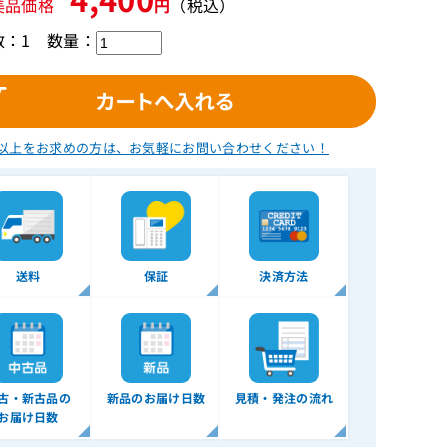
美品価格
円
（税込）
数：1
数量：
以上をお求めの方は、
お気軽にお問い合わせください！
送料
保証
決済方法
古・新古品の
新品のお届け日数
見積・発注の流れ
お届け日数