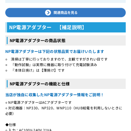
NP電源アダプター 【補足説明】
NP電源アダプターの商品状態
NP電源アダプターは下記の状態品質でお届けいたします
○ 清掃は丁寧に行っておりますので、主観ですがきれい目です
○ 『動作試験』は実際に機器に取り付けて充電試験済み
○ 『本体日焼け』は【薄焼け】です
NP電源アダプターの機能と仕様
当店が独自に収集したNP電源アダプター情報をご説明！
○ NP電源アダプターはACアダプターです
○ 対応機器：NP330、NP320、WNP110（HUB給電を利用しないときに
必要）
◆仕様
○ 入力：AC100V-240V 21VA