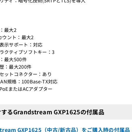
ュリティ：暗号化技術(SRTPとTLS)を導入
数：最大2
アカウント：最大2
語表示サポート：対応
タラクティブソフトキー：3
：最大500件
履歴：最大200件
ドセットコネクター：あり
LAN規格：100Base-TX対応
：PoEまたはACアダプター
するGrandstream GXP1625の付属品
dstream GXP1625（中古/新古品）をご購入時の付属品