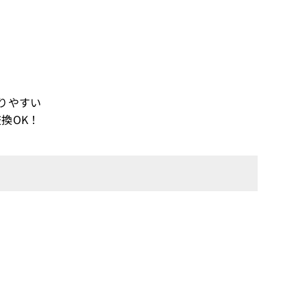
りやすい
換OK！
！