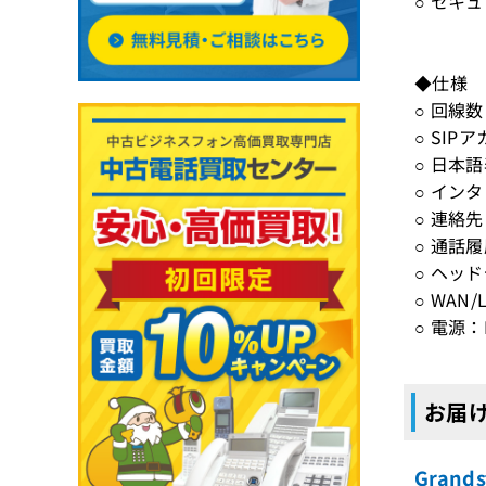
○ セキ
◆仕様
○ 回線
○ SIP
○ 日本
○ イン
○ 連絡先
○ 通話
○ ヘッ
○ WAN/
○ 電源
お届け
Gran