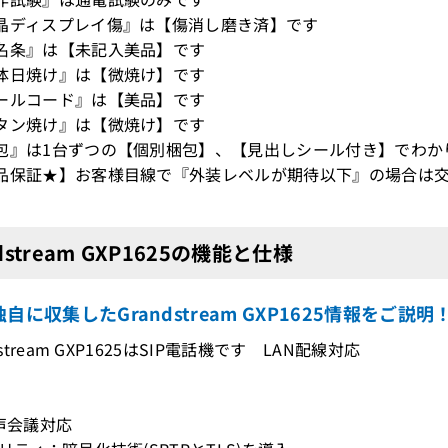
晶ディスプレイ傷』は【傷消し磨き済】です
名条』は【未記入美品】です
体日焼け』は【微焼け】です
ールコード』は【美品】です
タン焼け』は【微焼け】です
包』は1台ずつの【個別梱包】、【見出しシール付き】でわか
品保証★】お客様目線で『外装レベルが期待以下』の場合は交
dstream GXP1625の機能と仕様
自に収集したGrandstream GXP1625情報をご説明
ndstream GXP1625はSIP電話機です LAN配線対応
音声会議対応