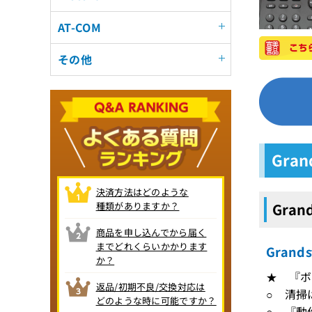
AT-COM
その他
Gra
決済方法はどのような
種類がありますか？
Gran
商品を申し込んでから届く
までどれくらいかかります
Gran
か？
★ 『ボ
返品/初期不良/交換対応は
○ 清掃
どのような時に可能ですか？
○ 『動