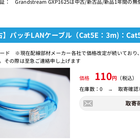
： Grandstream GXP1625は中古/新古品/新品1年間
】パッチLANケーブル（Cat5E：3m)：Cat
ード ※現在配線部材メーカー各社で価格改定が続いており
。その際は至急ご連絡申し上げます
110
価格
円
（税込）
在庫数：0 → 取寄確認