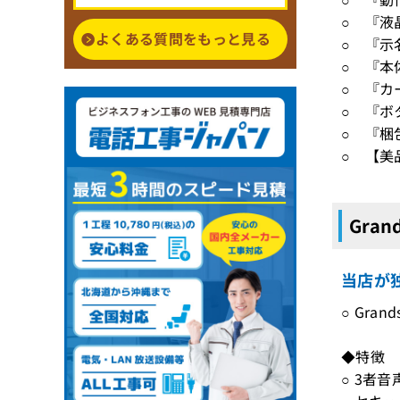
○ 『液
よくある質問をもっと見る
○ 『示
○ 『本
○ 『カ
○ 『ボ
○ 『梱
○ 【美
Gran
当店が独
○ Gra
◆特徴
○ 3者