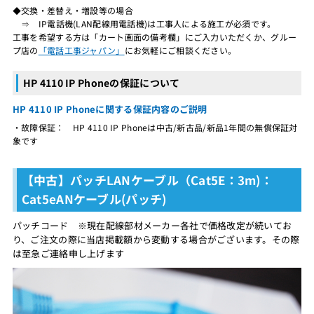
◆交換・差替え・増設等の場合
⇒ IP電話機(LAN配線用電話機)は工事人による施工が必須です。
工事を希望する方は「カート画面の備考欄」にご入力いただくか、グルー
プ店の
「電話工事ジャパン」
にお気軽にご相談ください。
HP 4110 IP Phoneの保証について
HP 4110 IP Phoneに関する保証内容のご説明
・故障保証： HP 4110 IP Phoneは中古/新古品/新品1年間の無償保証対
象です
【中古】パッチLANケーブル（Cat5E：3m)：
Cat5eANケーブル(パッチ)
パッチコード ※現在配線部材メーカー各社で価格改定が続いてお
り、ご注文の際に当店掲載額から変動する場合がございます。その際
は至急ご連絡申し上げます