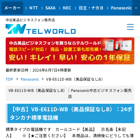
メーカー
NTT
SAXA
NEC
日立・ナカヨ
Panasonic
>
中古美品ビジネスフォン販売店
最終更新日時：2026年8月7日4時更新
TOP
Panasonic
VB-E611D-WB（美品保証なしB）
VB-E611D-WB（美品保証なしB）｜Panasonic中古ビジネスフォン販売
店
【中古】VB-E611D-WB（美品保証なしB）：24ボ
タンカナ標準電話機
標準タイプの電話機です カールコード【美品】 示名条【未記
入】 ※【★ご注意ください】 本商品は、清掃後にどうしても薄