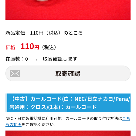
新品定価 110円（税込）のところ
110
価格
円
（税込）
在庫数：0 → 取寄確認します
【中古】カールコード(白：NEC/日立ナカヨ/Pana/
岩通用：クロス)(1本)：カールコード
NEC・日立製電話機に利用可能 カールコードの取り付け方法は
こち
らの動画
をご確認ください。