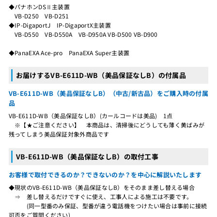
◆パナホンDSⅡ主装置
VB-D250 VB-D251
◆IP-DigaportJ IP-DigaportX主装置
VB-D550 VB-D550A VB-D950A VB-D500 VB-D900
◆PanaEXA Ace-pro PanaEXA Super主装置
お届けするVB-E611D-WB（美品保証なしB）の付属品
VB-E611D-WB（美品保証なしB）（中古/新古品）をご購入時の付属
品
VB-E611D-WB（美品保証なしB）(カールコードは美品) 1点
※【★ご注意ください】 本商品は、清掃後にどうしても薄く黄ばみが
残ってしまう美品保証対象外商品です
VB-E611D-WB（美品保証なしB）の取付工事
お客様で取付できるのか？できないのか？を中心に解説いたします
◆現状のVB-E611D-WB（美品保証なしB）をそのまま差し替える場合
⇒ 差し替えるだけですぐに使え、工事人による施工は不要です。
(同一型番のみ保証、型番が違う電話機をつけたい場合は事前に接続
可否をご質問ください)