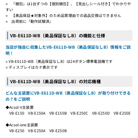
○ 『梱包』は1台ずつの【個別梱包】、【見出しシール付き】でわかりや
すい
○ 【美品保証★対象外】のため品質理由での返品交換はできません
○ 出荷前に『動作試験済』
VB-E611D-WB（美品保証なしB）の機能と仕様
当店が独自に収集したVB-E611D-WB（美品保証なしB）情報をご説
明！
○ VB-E611D-WB（美品保証なしB）は24ボタン標準電話機です
○ ディスプレイはカナ表示です
VB-E611D-WB（美品保証なしB）の対応機種
どんな主装置にVB-E611D-WB（美品保証なしB）が取り付けできる
の？をご説明
◆Acsol-V主装置
VB-E150 VB-E150A VB-E150B VB-E250C VB-E250D VB-E250E
◆Acsol-one主装置
VB-E250 VB-E250A VB-E250B