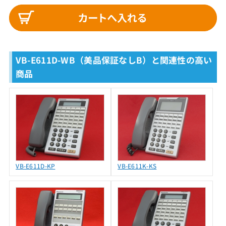
VB-E611D-WB（美品保証なしB）と関連性の高い
商品
VB-E611D-KP
VB-E611K-KS