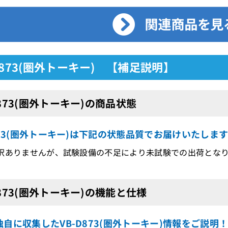
D873(圏外トーキー) 【補足説明】
D873(圏外トーキー)の商品状態
873(圏外トーキー)は下記の状態品質でお届けいたしま
訳ありませんが、試験設備の不足により未試験での出荷とな
D873(圏外トーキー)の機能と仕様
自に収集したVB-D873(圏外トーキー)情報をご説明