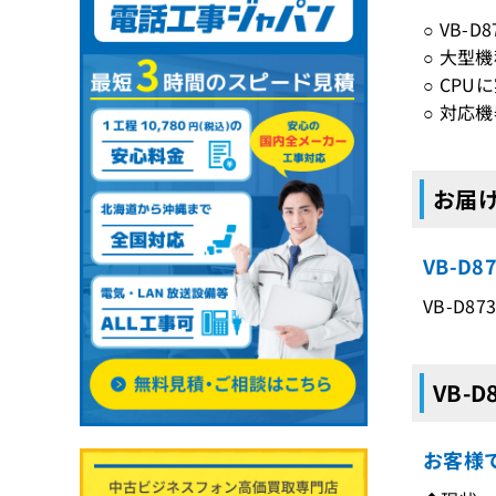
○ VB
○ 大型
○ CP
○ 対応機器
お届け
VB-D
VB-D8
VB-
お客様