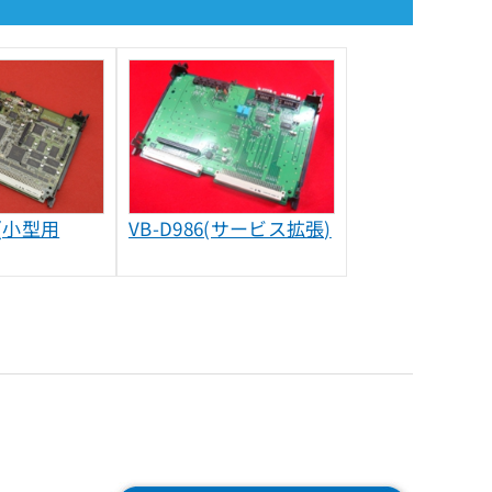
B(小型用
VB-D986(サービス拡張)