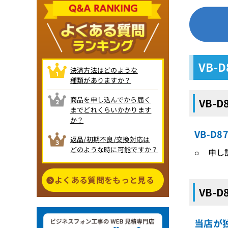
VB-
決済方法はどのような
種類がありますか？
商品を申し込んでから届く
VB-
までどれくらいかかります
か？
VB-D
返品/初期不良/交換対応は
どのような時に可能ですか？
○ 申し
よくある質問をもっと見る
VB-
当店が独