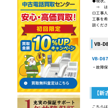
◆現状、
⇒ はい
ロ工事人
工事を希
談くださ
VB-
VB-D
・故障保
【新
こちらは