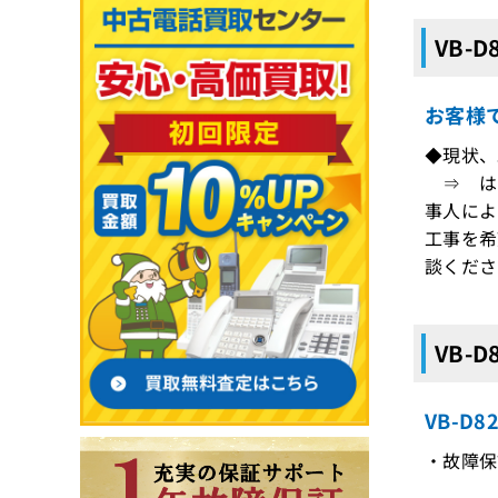
VB-
お客様
◆現状、
⇒ はい
事人によ
工事を希
談くださ
VB-
VB-D
・故障保