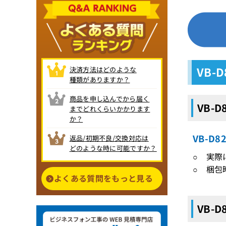
VB-
決済方法はどのような
種類がありますか？
商品を申し込んでから届く
VB-
までどれくらいかかります
か？
VB-D
返品/初期不良/交換対応は
どのような時に可能ですか？
○ 実際
○ 梱包
よくある質問をもっと見る
VB-