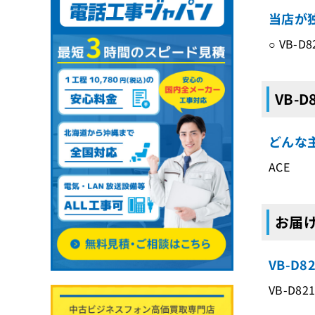
当店が独
○ VB
VB-
どんな主
ACE
お届け
VB-D
VB-D8