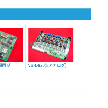
(網同期)
VB-D820(8アナログ)