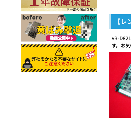
【レン
VB-D
す。お気