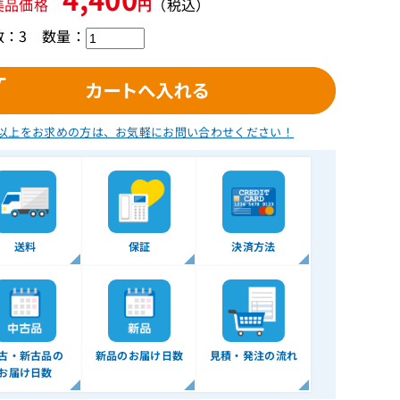
美品価格
円
（税込）
数：3
数量：
以上をお求めの方は、
お気軽にお問い合わせください！
送料
保証
決済方法
古・新古品の
新品のお届け日数
見積・発注の流れ
お届け日数