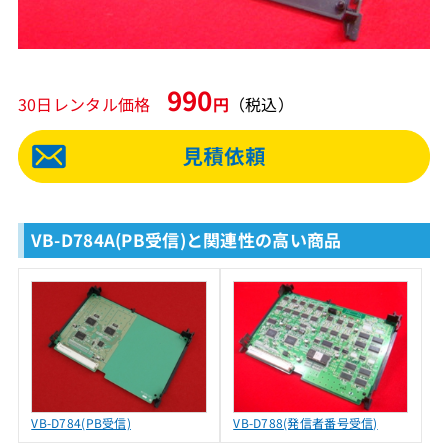
990
30日レンタル価格
円
（税込）
VB-D784A(PB受信)と関連性の高い商品
VB-D784(PB受信)
VB-D788(発信者番号受信)