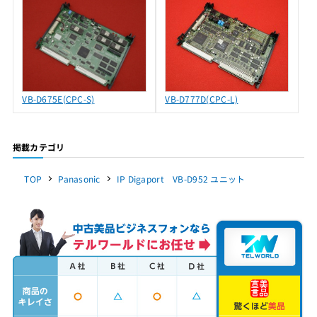
VB-D675E(CPC-S)
VB-D777D(CPC-L)
掲載カテゴリ
TOP
Panasonic
IP Digaport VB-D952 ユニット