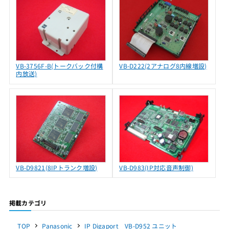
VB-3756F-B(トークバック付構
VB-D222(2アナログ8内線増設)
内放送)
VB-D9821(8IPトランク増設)
VB-D983(IP対応音声制御)
掲載カテゴリ
TOP
Panasonic
IP Digaport VB-D952 ユニット