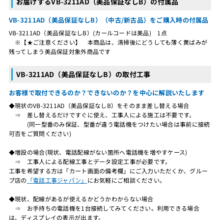
お届けするVB-3211AD（美品保証なしB）の付属品
VB-3211AD（美品保証なしB）（中古/新古品）をご購入時の付属品
VB-3211AD（美品保証なしB）(カールコードは美品) 1点
※【★ご注意ください】 本商品は、清掃後にどうしても薄く黄ばみが
残ってしまう美品保証対象外商品です
VB-3211AD（美品保証なしB）の取付工事
お客様で取付できるのか？できないのか？を中心に解説いたします
◆現状のVB-3211AD（美品保証なしB）をそのまま差し替える場合
⇒ 差し替えるだけですぐに使え、工事人による施工は不要です。
(同一型番のみ保証、型番が違う電話機をつけたい場合は事前に接続
可否をご質問ください)
◆増設の場合(現状、電話配線がない箇所へ電話機を増やすケース)
⇒ 工事人による配線工事とデータ設定工事が必要です。
工事を希望する方は「カート画面の備考欄」にご入力いただくか、グルー
プ店の
「電話工事ジャパン」
にお気軽にご相談ください。
◆現状、配線があるが使えるかどうかわからない場合
⇒ お手持ちの電話機を1台接続してみてください。利用できる場合
は、ディスプレイの表示が出ます。