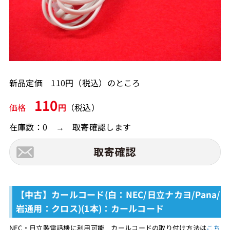
新品定価 110円（税込）のところ
110
価格
円
（税込）
在庫数：0 → 取寄確認します
【中古】カールコード(白：NEC/日立ナカヨ/Pana/
岩通用：クロス)(1本)：カールコード
NEC・日立製電話機に利用可能 カールコードの取り付け方法は
こち