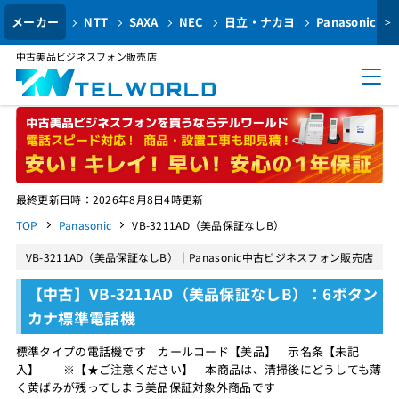
メーカー
NTT
SAXA
NEC
日立・ナカヨ
Panasonic
>
中古美品ビジネスフォン販売店
最終更新日時：2026年8月8日4時更新
TOP
Panasonic
VB-3211AD（美品保証なしB）
VB-3211AD（美品保証なしB）｜Panasonic中古ビジネスフォン販売店
【中古】VB-3211AD（美品保証なしB）：6ボタン
カナ標準電話機
標準タイプの電話機です カールコード【美品】 示名条【未記
入】 ※【★ご注意ください】 本商品は、清掃後にどうしても薄
く黄ばみが残ってしまう美品保証対象外商品です