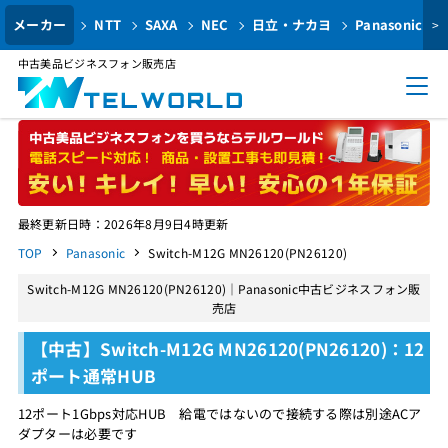
メーカー
NTT
SAXA
NEC
日立・ナカヨ
Panasonic
>
中古美品ビジネスフォン販売店
最終更新日時：2026年8月9日4時更新
TOP
Panasonic
Switch-M12G MN26120(PN26120)
Switch-M12G MN26120(PN26120)｜Panasonic中古ビジネスフォン販
売店
【中古】Switch-M12G MN26120(PN26120)：12
ポート通常HUB
12ポート1Gbps対応HUB 給電ではないので接続する際は別途ACア
ダプターは必要です