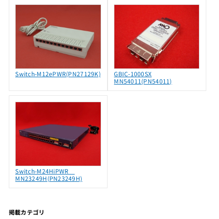
Switch-M12ePWR(PN27129K)
GBIC-1000SX
MN54011(PN54011)
Switch-M24HiPWR
MN23249H(PN23249H)
掲載カテゴリ