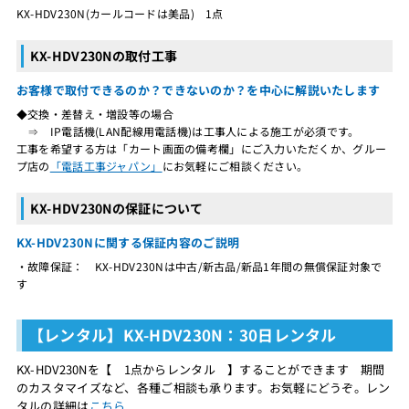
KX-HDV230N(カールコードは美品) 1点
KX-HDV230Nの取付工事
お客様で取付できるのか？できないのか？を中心に解説いたします
◆交換・差替え・増設等の場合
⇒ IP電話機(LAN配線用電話機)は工事人による施工が必須です。
工事を希望する方は「カート画面の備考欄」にご入力いただくか、グルー
プ店の
「電話工事ジャパン」
にお気軽にご相談ください。
KX-HDV230Nの保証について
KX-HDV230Nに関する保証内容のご説明
・故障保証： KX-HDV230Nは中古/新古品/新品1年間の無償保証対象で
す
【レンタル】KX-HDV230N：30日レンタル
KX-HDV230Nを【 1点からレンタル 】することができます 期間
のカスタマイズなど、各種ご相談も承ります。お気軽にどうぞ。レン
タルの詳細は
こちら