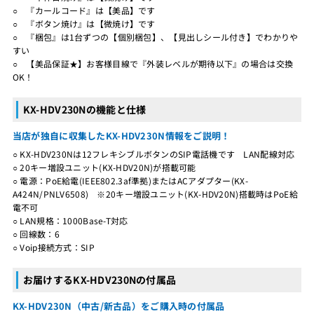
○ 『カールコード』は【美品】です
○ 『ボタン焼け』は【微焼け】です
○ 『梱包』は1台ずつの【個別梱包】、【見出しシール付き】でわかりや
すい
○ 【美品保証★】お客様目線で『外装レベルが期待以下』の場合は交換
OK！
KX-HDV230Nの機能と仕様
当店が独自に収集したKX-HDV230N情報をご説明！
○ KX-HDV230Nは12フレキシブルボタンのSIP電話機です LAN配線対応
○ 20キー増設ユニット(KX-HDV20N)が搭載可能
○ 電源：PoE給電(IEEE802.3af準拠)またはACアダプター(KX-
A424N/PNLV6508) ※20キー増設ユニット(KX-HDV20N)搭載時はPoE給
電不可
○ LAN規格：1000Base-T対応
○ 回線数：6
○ Voip接続方式：SIP
お届けするKX-HDV230Nの付属品
KX-HDV230N（中古/新古品）をご購入時の付属品