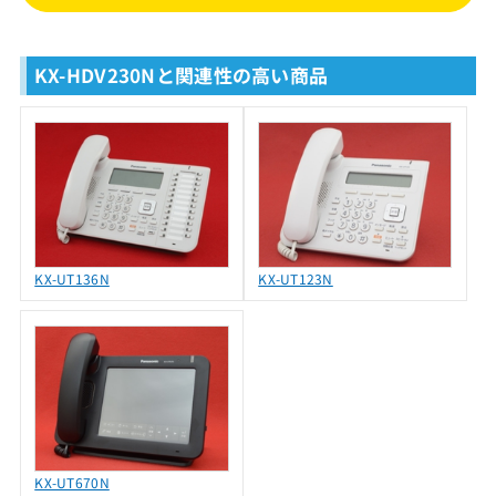
KX-HDV230Nと関連性の高い商品
KX-UT136N
KX-UT123N
KX-UT670N