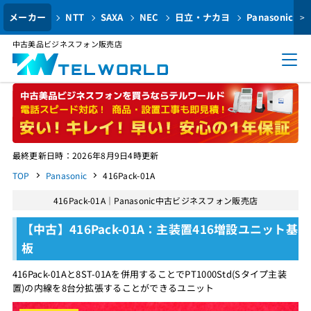
メーカー
NTT
SAXA
NEC
日立・ナカヨ
Panasonic
>
中古美品ビジネスフォン販売店
最終更新日時：2026年8月9日4時更新
TOP
Panasonic
416Pack-01A
416Pack-01A｜Panasonic中古ビジネスフォン販売店
【中古】416Pack-01A：主装置416増設ユニット基
板
416Pack-01Aと8ST-01Aを併用することでPT1000Std(Sタイプ主装
置)の内線を8台分拡張することができるユニット