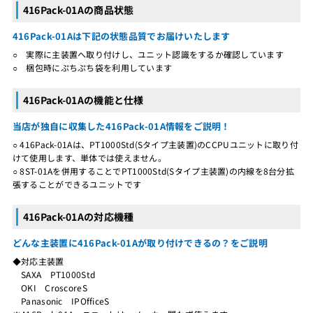
416Pack-01Aの商品状態
416Pack-01Aは下記の状態品質でお届けいたします
○ 実際に主装置へ取り付けし、ユニット認識をするか確認しています
○ 梱包時にぷちぷち袋を利用しています
416Pack-01Aの機能と仕様
当店が独自に収集した416Pack-01A情報をご説明！
○ 416Pack-01Aは、PT1000Std(Sタイプ主装置)のCCPUユニットに取り付
けて使用します、単体では使えません。
○ 8ST-01Aを併用することでPT1000Std(Sタイプ主装置)の内線を8台分拡
張することができるユニットです
416Pack-01Aの対応機種
どんな主装置に416Pack-01Aが取り付けできるの？をご説明
◆対応主装置
SAXA PT1000Std
OKI CroscoreS
Panasonic IPOfficeS