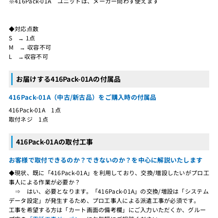
※416Pack-01A ユニットは、メーカー問わず使えます
◆対応点数
S → 1点
M → 収容不可
L →収容不可
お届けする416Pack-01Aの付属品
416Pack-01A（中古/新古品）をご購入時の付属品
416Pack-01A 1点
取付ネジ 1点
416Pack-01Aの取付工事
お客様で取付できるのか？できないのか？を中心に解説いたします
◆現状、既に「416Pack-01A」を利用しており、交換/増設したいがプロ工
事人による作業が必要か？
⇒ はい、必要となります。「416Pack-01A」の交換/増設は「システム
データ設定」が発生するため、プロ工事人による派遣工事が必須です。
工事を希望する方は「カート画面の備考欄」にご入力いただくか、グルー