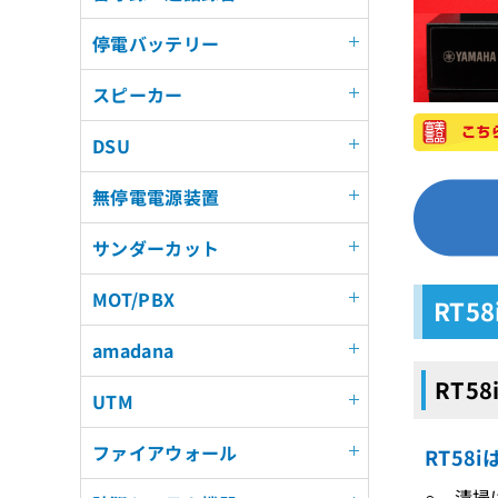
停電バッテリー
スピーカー
DSU
無停電電源装置
サンダーカット
MOT/PBX
RT5
amadana
RT5
UTM
ファイアウォール
RT5
○ 清掃