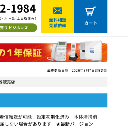
無料相談
カート
見積依頼
売り ビジホンズ
最終更新日時：2026年8月7日3時更新
機器販売店
似着信転送が可能 設定初期化済み 本体清掃済
欠品時付属しない場合があります ★最新バージョン