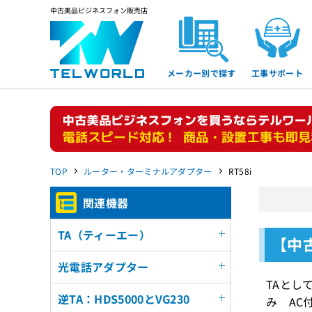
中古美品ビジネスフォン販売店
メーカー別で探す
工事サポート
TOP
ルーター・ターミナルアダプター
RT58i
関連機器
TA（ティーエー）
【中古
光電話アダプター
TAとし
逆TA：HDS5000とVG230
み AC