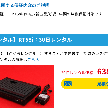
iに関する保証内容のご説明
証： RT58iは中古/新古品/新品1年間の無償保証対象です
タル】RT58i：30日レンタル
iを【 1点からレンタル 】することができます 期間のカス
ンタルの詳細は
こちら
63
30日レンタル価格