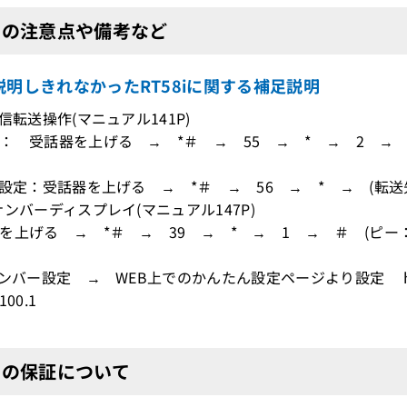
8iの注意点や備考など
説明しきれなかったRT58iに関する補足説明
信転送操作(マニュアル141P)
 受話器を上げる → *＃ → 55 → * → 2 → ＃
先設定：受話器を上げる → *＃ → 56 → * → (転送
ナンバーディスプレイ(マニュアル147P)
上げる → *＃ → 39 → * → 1 → ＃ (ピー：
ンバー設定 → WEB上でのかんたん設定ページより設定 http://
.100.1
8iの保証について