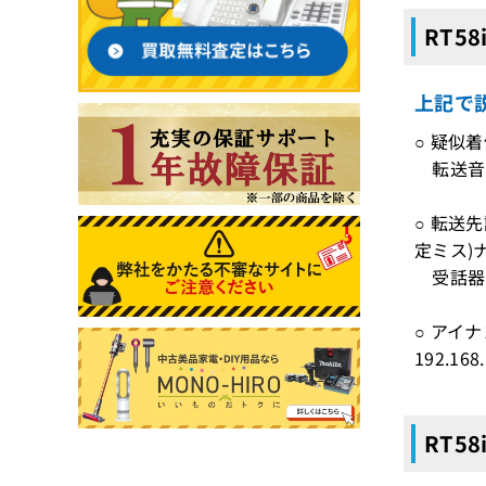
RT5
上記で
○ 疑似着
転送音：
○ 転送
定ミス)
受話器を
○ アイナ
192.168
RT5