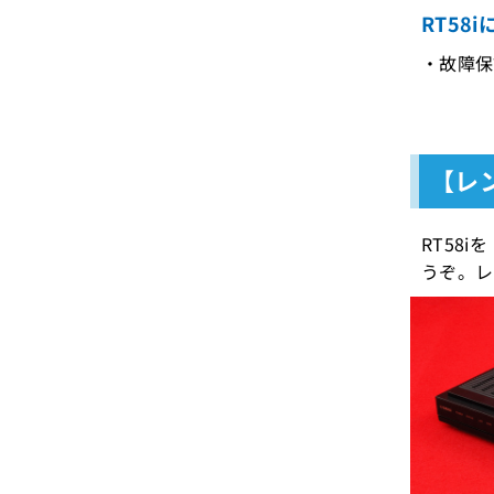
RT58
・故障保
【レン
RT58
うぞ。レ