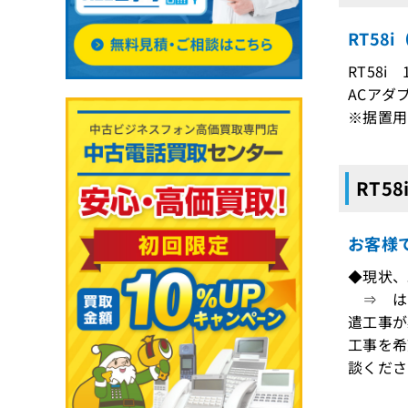
RT58
RT58i 
ACアダ
※据置用
RT5
お客様
◆現状、
⇒ はい
遣工事が
工事を希
談くださ