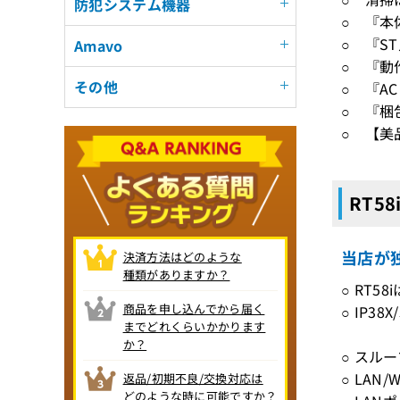
防犯システム機器
○ 『本
○ 『S
Amavo
○ 『動
その他
○ 『A
○ 『梱
○ 【美
RT5
当店が
決済方法はどのような
種類がありますか？
○ RT5
商品を申し込んでから届く
○ IP
までどれくらいかかります
か？
○ スルー
○ LAN/
返品/初期不良/交換対応は
どのような時に可能ですか？