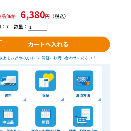
6,380
美品価格
円
（税込）
数：7
数量：
以上をお求めの方は、
お気軽にお問い合わせください！
送料
保証
決済方法
古・新古品の
新品のお届け日数
見積・発注の流れ