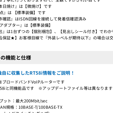
体日焼け』は【微焼け】です
T点』は 【標準装備】です
作確認』はISDN回線を接続して発着信確認済み
Cアダプター』は【標準装備】
包』は1台ずつの【個別梱包】、【見出しシール付き】でわか
品保証★】お客様目線で『外装レベルが期待以下』の場合は交
8iの機能と仕様
独自に収集したRT58i情報をご説明！
8iはブロードバンドVoIPルーターです
38X/58iと同機能品です ※アップデートファイル等は異なります
プット：最大200Mbit/sec
WAN規格：10BASE-T/100BASE-TX