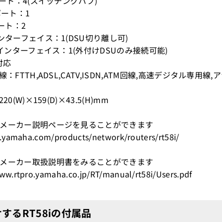
ポート：4(スイッチングハブ)
ポート：1
ポート：2
インターフェイス：1(DSU切り離し可)
T点インターフェイス：1(外付けDSUのみ接続可能)
P対応
線：FTTH,ADSL,CATV,ISDN,ATM回線,高速デジタル
20(W)×159(D)×43.5(H)mm
メーカー説明ページを見ることができます
p.yamaha.com/products/network/routers/rt58i/
メーカー取扱説明書をみることができます
ww.rtpro.yamaha.co.jp/RT/manual/rt58i/Users.pdf
するRT58iの付属品