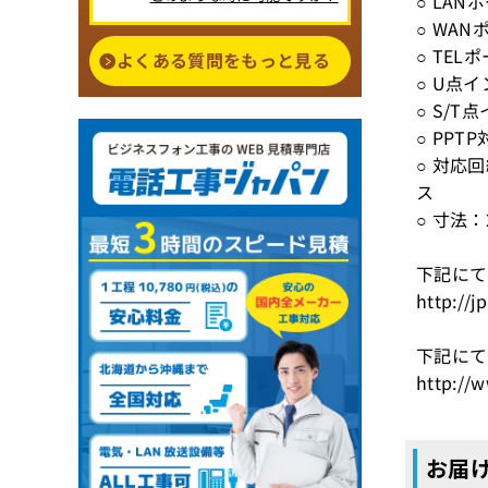
○ LAN
○ WAN
○ TEL
よくある質問をもっと見る
○ U点
○ S/
○ PPT
○ 対応回
ス
○ 寸法：2
下記にて
http://j
下記にて
http://w
お届け