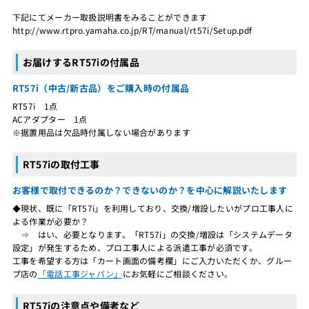
下記にてメーカー取扱説明書をみることができます
http://www.rtpro.yamaha.co.jp/RT/manual/rt57i/Setup.pdf
お届けするRT57iの付属品
RT57i（中古/新古品）をご購入時の付属品
RT57i 1点
ACアダプター 1点
※据置用品は欠品時付属しない場合があります
RT57iの取付工事
お客様で取付できるのか？できないのか？を中心に解説いたします
◆現状、既に「RT57i」を利用しており、交換/増設したいがプロ工事人に
よる作業が必要か？
⇒ はい、必要となります。「RT57i」の交換/増設は「システムデータ
設定」が発生するため、プロ工事人による派遣工事が必須です。
工事を希望する方は「カート画面の備考欄」にご入力いただくか、グルー
プ店の
「電話工事ジャパン」
にお気軽にご相談ください。
RT57iの注意点や備考など