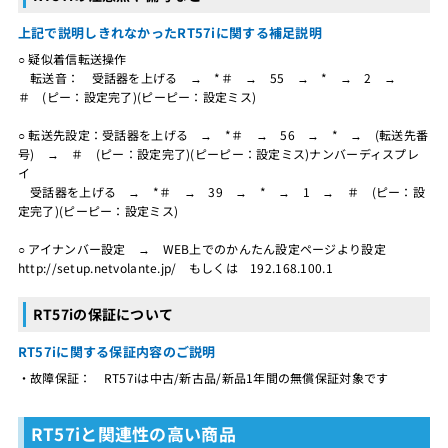
上記で説明しきれなかったRT57iに関する補足説明
○ 疑似着信転送操作
転送音： 受話器を上げる → *＃ → 55 → * → 2 →
＃ (ピー：設定完了)(ピーピー：設定ミス)
○ 転送先設定：受話器を上げる → *＃ → 56 → * → (転送先番
号) → ＃ (ピー：設定完了)(ピーピー：設定ミス)ナンバーディスプレ
イ
受話器を上げる → *＃ → 39 → * → 1 → ＃ (ピー：設
定完了)(ピーピー：設定ミス)
○ アイナンバー設定 → WEB上でのかんたん設定ページより設定
http://setup.netvolante.jp/ もしくは 192.168.100.1
RT57iの保証について
RT57iに関する保証内容のご説明
・故障保証： RT57iは中古/新古品/新品1年間の無償保証対象です
RT57iと関連性の高い商品