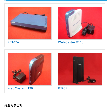
RT107e
Web Caster V110
Web Caster V120
RTA55i
掲載カテゴリ