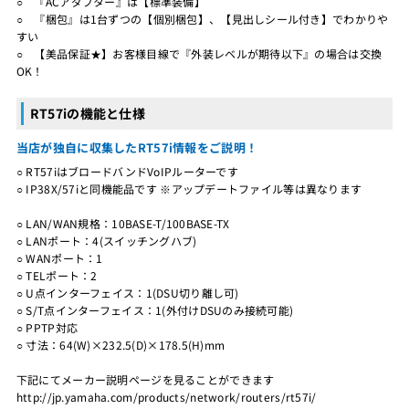
○ 『ACアダプター』は【標準装備】
○ 『梱包』は1台ずつの【個別梱包】、【見出しシール付き】でわかりや
すい
○ 【美品保証★】お客様目線で『外装レベルが期待以下』の場合は交換
OK！
RT57iの機能と仕様
当店が独自に収集したRT57i情報をご説明！
○ RT57iはブロードバンドVoIPルーターです
○ IP38X/57iと同機能品です ※アップデートファイル等は異なります
○ LAN/WAN規格：10BASE-T/100BASE-TX
○ LANポート：4(スイッチングハブ)
○ WANポート：1
○ TELポート：2
○ U点インターフェイス：1(DSU切り離し可)
○ S/T点インターフェイス：1(外付けDSUのみ接続可能)
○ PPTP対応
○ 寸法：64(W)×232.5(D)×178.5(H)mm
下記にてメーカー説明ページを見ることができます
http://jp.yamaha.com/products/network/routers/rt57i/