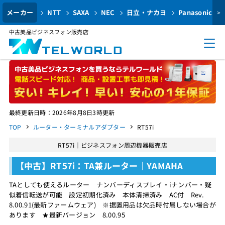
メーカー
NTT
SAXA
NEC
日立・ナカヨ
Panasonic
>
中古美品ビジネスフォン販売店
最終更新日時：2026年8月8日3時更新
TOP
ルーター・ターミナルアダプター
RT57i
RT57i｜ビジネスフォン周辺機器販売店
【中古】RT57i：TA兼ルーター｜YAMAHA
TAとしても使えるルーター ナンバーディスプレイ・iナンバー・疑
似着信転送が可能 設定初期化済み 本体清掃済み AC付 Rev.
8.00.91(最新ファームウェア) ※据置用品は欠品時付属しない場合が
あります ★最新バージョン 8.00.95