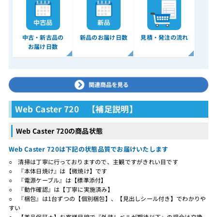
中古・新古品の
新品のお届け日数
見積・発注の流れ
お届け日数
Web Caster 720 【補足説明】
Web Caster 720の商品状態
Web Caster 720は下記の状態品質でお届けいたします
○ 清掃は丁寧に行っておりますので、主観ですがきれい目です
○ 『本体日焼け』は【微焼け】です
○ 『電源ケーブル』は【標準添付】
○ 『動作確認』は【丁寧に実施済み】
○ 『梱包』は1台ずつの【個別梱包】、【見出しシール付き】でわかりや
すい
○ 【美品保証★】お客様目線で『外装レベルが期待以下』の場合は交換