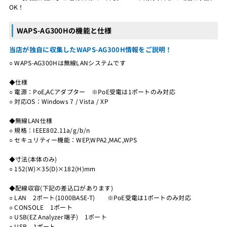
OK！
WAPS-AG300Hの機能と仕様
当店が独自に収集したWAPS-AG300H情報をご説明！
○ WAPS-AG300Hは無線LANシステムです
◆仕様
○ 電源：PoE,ACアダプター ※PoE受電は1ポートのみ対応
○ 対応OS：Windows 7 / Vista / XP
◆無線LAN仕様
○ 規格：IEEE802.11a/g/b/n
○ セキュリティー機能：WEP,WPA2,MAC,WPS
◆寸法(本体のみ)
○ 152(W)×35(D)×182(H)mm
◆配線収容(下記の差込口があります)
○ LAN 2ポート(1000BASE-T) ※PoE受電は1ポートのみ対応
○ CONSOLE 1ポート
○ USB(EZ Analyzer端子) 1ポート
○ USB 1ポート