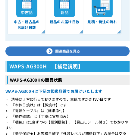
中古・新古品の
新品のお届け日数
見積・発注の流れ
お届け日数
WAPS-AG300H 【補足説明】
WAPS-AG300Hの商品状態
WAPS-AG300Hは下記の状態品質でお届けいたします
○ 清掃は丁寧に行っておりますので、主観ですがきれい目です
○ 『本体日焼け』は【微焼け】です
○ 『電源ケーブル』は【標準添付】
○ 『動作確認』は【丁寧に実施済み】
○ 『梱包』は1台ずつの【個別梱包】、【見出しシール付き】でわかりや
すい
○ 【美品保証★】お客様目線で『外装レベルが期待以下』の場合は交換