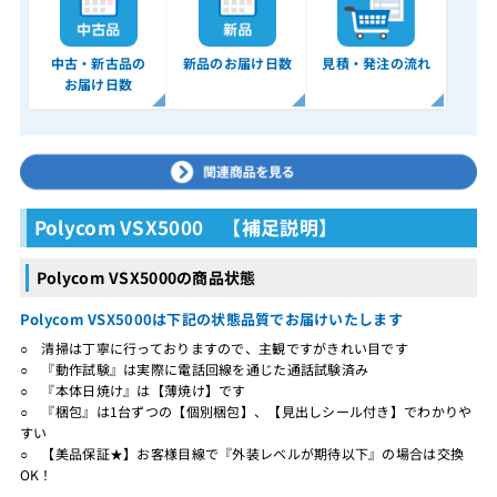
中古・新古品の
新品のお届け日数
見積・発注の流れ
お届け日数
Polycom VSX5000 【補足説明】
Polycom VSX5000の商品状態
Polycom VSX5000は下記の状態品質でお届けいたします
○ 清掃は丁寧に行っておりますので、主観ですがきれい目です
○ 『動作試験』は実際に電話回線を通じた通話試験済み
○ 『本体日焼け』は【薄焼け】です
○ 『梱包』は1台ずつの【個別梱包】、【見出しシール付き】でわかりや
すい
○ 【美品保証★】お客様目線で『外装レベルが期待以下』の場合は交換
OK！