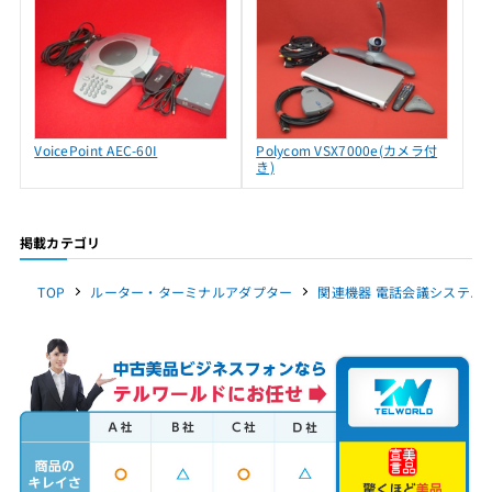
VoicePoint AEC-60I
Polycom VSX7000e(カメラ付
き)
掲載カテゴリ
TOP
ルーター・ターミナルアダプター
関連機器 電話会議システム Po