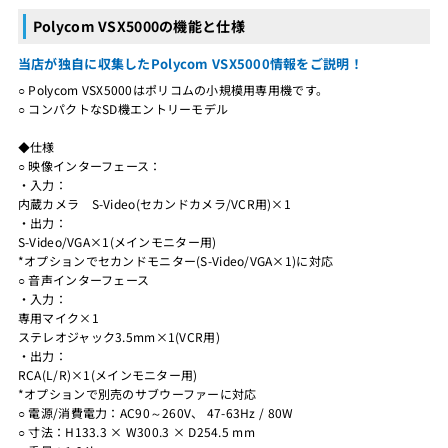
Polycom VSX5000の機能と仕様
当店が独自に収集したPolycom VSX5000情報をご説明！
○ Polycom VSX5000はポリコムの小規模用専用機です。
○ コンパクトなSD機エントリーモデル
◆仕様
○ 映像インターフェース：
・入力：
内蔵カメラ S-Video(セカンドカメラ/VCR用)×1
・出力：
S-Video/VGA×1(メインモニター用)
*オプションでセカンドモニター(S-Video/VGA×1)に対応
○ 音声インターフェース
・入力：
専用マイク×1
ステレオジャック3.5mm×1(VCR用)
・出力：
RCA(L/R)×1(メインモニター用)
*オプションで別売のサブウーファーに対応
○ 電源/消費電力：AC90～260V、 47-63Hz / 80W
○ 寸法：H133.3 × W300.3 × D254.5 mm