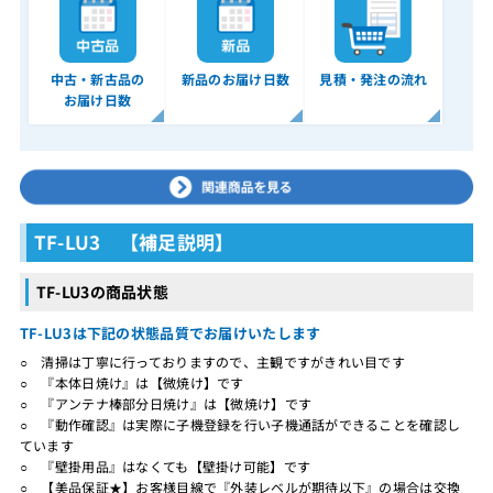
中古・新古品の
新品のお届け日数
見積・発注の流れ
お届け日数
TF-LU3 【補足説明】
TF-LU3の商品状態
TF-LU3は下記の状態品質でお届けいたします
○ 清掃は丁寧に行っておりますので、主観ですがきれい目です
○ 『本体日焼け』は【微焼け】です
○ 『アンテナ棒部分日焼け』は【微焼け】です
○ 『動作確認』は実際に子機登録を行い子機通話ができることを確認し
ています
○ 『壁掛用品』はなくても【壁掛け可能】です
○ 【美品保証★】お客様目線で『外装レベルが期待以下』の場合は交換