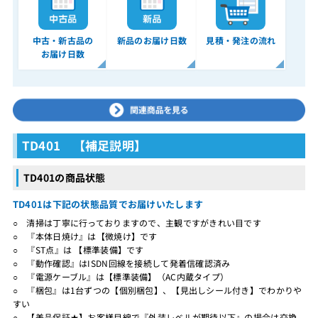
中古・新古品の
新品のお届け日数
見積・発注の流れ
お届け日数
TD401 【補足説明】
TD401の商品状態
TD401は下記の状態品質でお届けいたします
○ 清掃は丁寧に行っておりますので、主観ですがきれい目です
○ 『本体日焼け』は【微焼け】です
○ 『ST点』は 【標準装備】です
○ 『動作確認』はISDN回線を接続して発着信確認済み
○ 『電源ケーブル』は【標準装備】（AC内蔵タイプ）
○ 『梱包』は1台ずつの【個別梱包】、【見出しシール付き】でわかりや
すい
○ 【美品保証★】お客様目線で『外装レベルが期待以下』の場合は交換