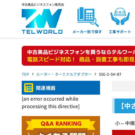
中古美品ビジネスフォン販売店
メーカー別で探す
工事サポート
TOP
ルーター・ターミナルアダプター
SSG-5-SH-BT
関連機器
[an error occurred while
【中古
processing this directive]
小～中規