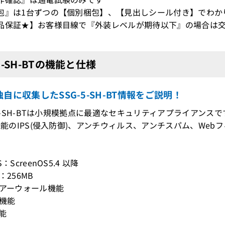
包』は1台ずつの【個別梱包】、【見出しシール付き】でわか
品保証★】お客様目線で『外装レベルが期待以下』の場合は交
-5-SH-BTの機能と仕様
自に収集したSSG-5-SH-BT情報をご説明！
G-5-SH-BTは小規模拠点に最適なセキュリティアプライアンスで
M機能のIPS(侵入防御)、アンチウィルス、アンチスパム、We
：ScreenOS5.4 以降
：256MB
イアーウォール機能
タ機能
機能