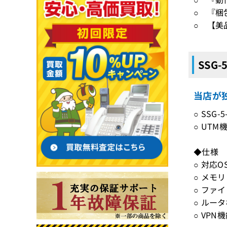
○ 『梱
○ 【美
SSG
当店が独
○ SS
○ UT
◆仕様
○ 対応OS
○ メモリ
○ ファ
○ ルー
○ VPN