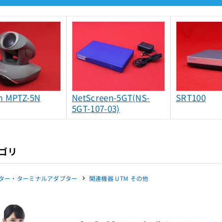
m MPTZ-5N
NetScreen-5GT(NS-
SRT100
5GT-107-03)
ゴリ
ター・ターミナルアダプター
関連機器 UTM その他