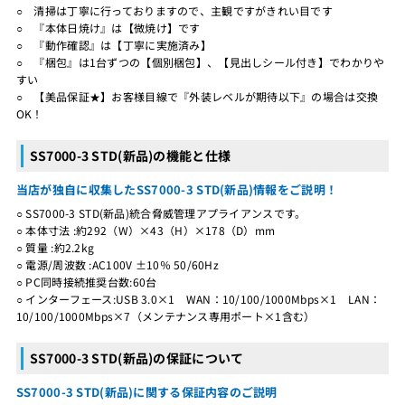
○ 清掃は丁寧に行っておりますので、主観ですがきれい目です
○ 『本体日焼け』は【微焼け】です
○ 『動作確認』は【丁寧に実施済み】
○ 『梱包』は1台ずつの【個別梱包】、【見出しシール付き】でわかりや
すい
○ 【美品保証★】お客様目線で『外装レベルが期待以下』の場合は交換
OK！
SS7000-3 STD(新品)の機能と仕様
当店が独自に収集したSS7000-3 STD(新品)情報をご説明！
○ SS7000-3 STD(新品)統合脅威管理アプライアンスです。
○ 本体寸法 :約292（W）×43（H）×178（D）mm
○ 質量 :約2.2kg
○ 電源/周波数 :AC100V ±10％ 50/60Hz
○ PC同時接続推奨台数:60台
○ インターフェース:USB 3.0×1 WAN：10/100/1000Mbps×1 LAN：
10/100/1000Mbps×7（メンテナンス専用ポート×1含む）
SS7000-3 STD(新品)の保証について
SS7000-3 STD(新品)に関する保証内容のご説明