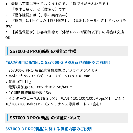
○ 清掃は丁寧に行っておりますので、主観ですがきれい目です
○ 『本体日焼け』は【微焼け】です
○ 『動作確認』は【丁寧に実施済み】
○ 『梱包』は1台ずつの【個別梱包】、【見出しシール付き】でわかりや
すい
○ 【美品保証★】お客様目線で『外装レベルが期待以下』の場合は交換
OK！
SS7000-3 PRO(新品)の機能と仕様
当店が独自に収集したSS7000-3 PRO(新品)情報をご説明！
○ SS7000-3 PRO(新品)統合脅威管理アプライアンスです。
○ 本体寸法 :約292（W）×43（H）×178（D）mm
○ 質量 :約2.1kg
○ 電源/周波数 :AC100V ±10％ 50/60Hz
○ PC同時接続推奨台数:15台
○ インターフェース:USB 3.0×1 WAN：10/100/1000Mbps×1 LAN：
10/100/1000Mbps×7（メンテナンス専用ポート×1含む）
SS7000-3 PRO(新品)の保証について
SS7000-3 PRO(新品)に関する保証内容のご説明