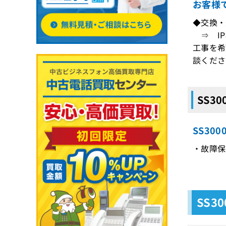
お客様
◆交換・
⇒ IP
工事を希
談くださ
SS3
SS30
・故障保証
SS3