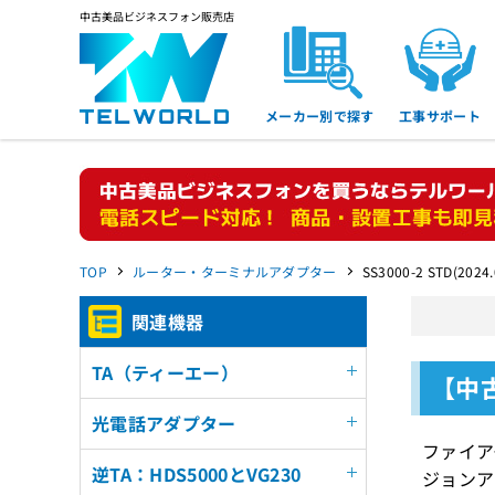
中古美品ビジネスフォン販売店
メーカー別で探す
工事サポート
TOP
ルーター・ターミナルアダプター
SS3000-2 STD(20
関連機器
TA（ティーエー）
【中古
光電話アダプター
ファイア
逆TA：HDS5000とVG230
ジョンア