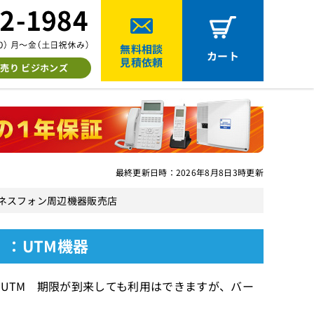
無料相談
カート
見積依頼
売り ビジホンズ
最終更新日時：2026年8月8日3時更新
｜ビジネスフォン周辺機器販売店
限）：UTM機器
能UTM 期限が到来しても利用はできますが、バー