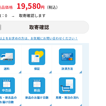
19,580
美品価格
円
（税込）
数：0 → 取寄確認します
以上をお求めの方は、
お気軽にお問い合わせください！
送料
保証
決済方法
古・新古品の
新品のお届け日数
見積・発注の流れ
お届け日数