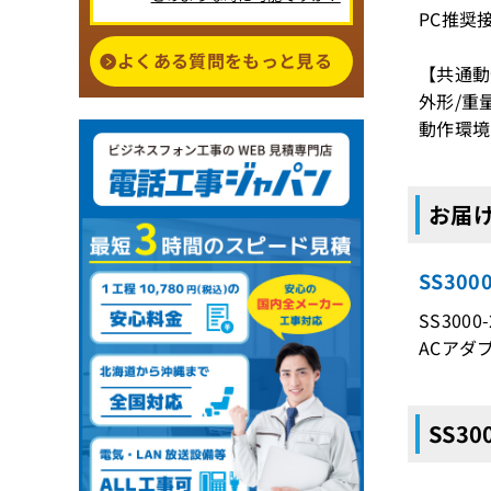
PC推奨
よくある質問をもっと見る
【共通動
外形/重量
動作環境
お届け
SS30
SS300
ACアダ
SS3