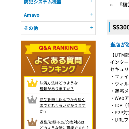
防犯システム機器
○ 『梱
Amavo
SS3
その他
当店が独
【UTM
インターフ
セキュリ
・ファイ
決済方法はどのような
・ウィル
種類がありますか？
・迷惑メ
・Web
商品を申し込んでから届く
・IDP
までどれくらいかかります
か？
・P2P対
・URL
返品/初期不良/交換対応は
どのような時に可能ですか？