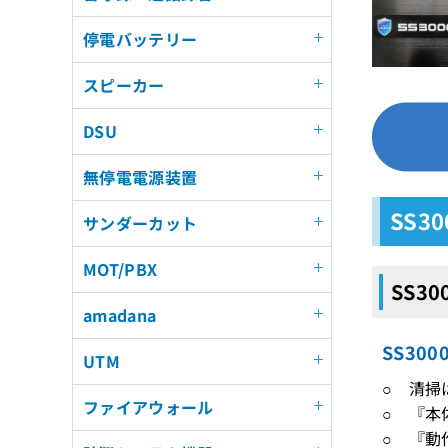
停電バッテリー
スピーカー
DSU
無停電電源装置
SS3
サンダーカット
MOT/PBX
SS3
amadana
SS30
UTM
○ 清掃
ファイアウォール
○ 『本
○ 『動