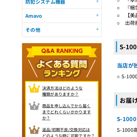
防犯システム機器
○ 『梱
○ 【美
Amavo
○ 出荷
その他
S-1
当店が
○ S-
決済方法はどのような
種類がありますか？
お届け
商品を申し込んでから届く
までどれくらいかかります
S-10
か？
S-10
返品/初期不良/交換対応は
どのような時に可能ですか？