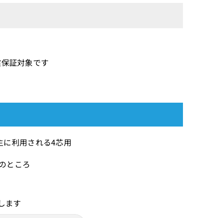
償保証対象です
主に利用される4芯用
）のところ
します