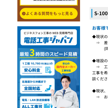
S-1
よくある質問をもっと見る
お客様
◆現状の
⇒ 差
(同一
◆増設の
⇒ 工
工事を希
談くださ
◆現状、
⇒ お手