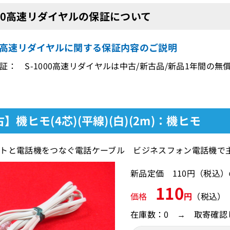
000高速リダイヤルの保証について
00高速リダイヤルに関する保証内容のご説明
証： S-1000高速リダイヤルは中古/新古品/新品1年間の無
】機ヒモ(4芯)(平線)(白)(2m)：機ヒモ
トと電話機をつなぐ電話ケーブル ビジネスフォン電話機で
新品定価 110円（税込
110
価格
円
（税込）
在庫数：0 → 取寄確認