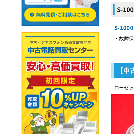
S-1
S-10
・故障保
【中古
ローゼッ