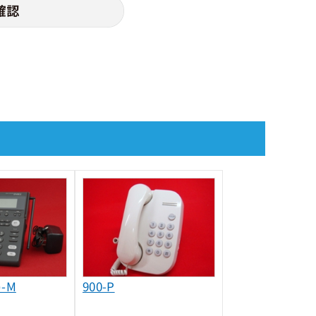
)-M
900-P