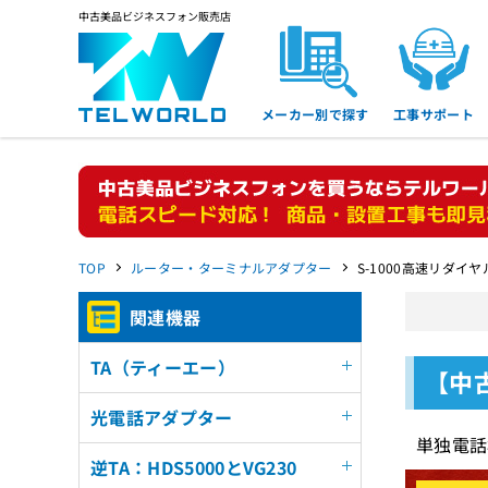
中古美品ビジネスフォン販売店
メーカー別で探す
工事サポート
TOP
ルーター・ターミナルアダプター
S-1000高速リダイヤ
関連機器
TA（ティーエー）
【中
光電話アダプター
単独電話
逆TA：HDS5000とVG230