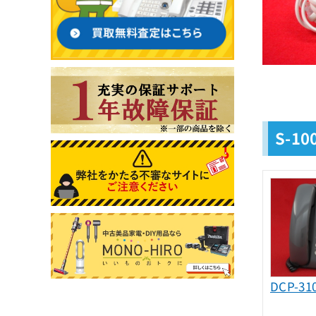
S-
DCP-3