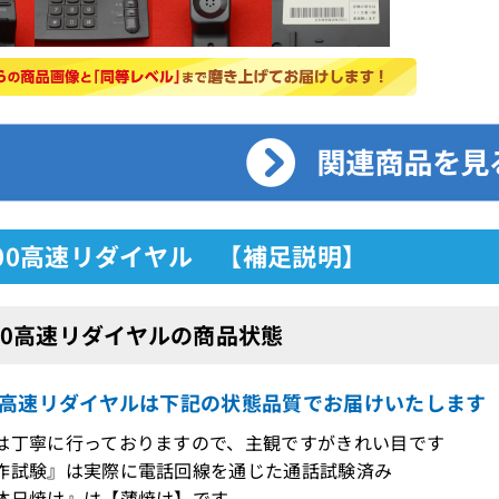
1000高速リダイヤル 【補足説明】
000高速リダイヤルの商品状態
000高速リダイヤルは下記の状態品質でお届けいたします
は丁寧に行っておりますので、主観ですがきれい目です
作試験』は実際に電話回線を通じた通話試験済み
体日焼け』は【薄焼け】です