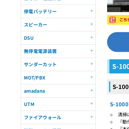
停電バッテリー
スピーカー
DSU
無停電電源装置
サンダーカット
S-
MOT/PBX
S-1
amadana
S-1
UTM
○ 清掃
ファイアウォール
○ 『動
○ 『本