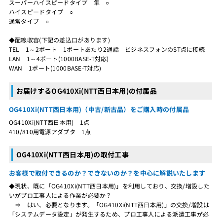
スーパーハイスピードタイプ 隼 ○
ハイスピードタイプ ○
通常タイプ ○
◆配線収容(下記の差込口があります)
TEL 1～2ポート 1ポートあたり2通話 ビジネスフォンのST点に接続
LAN 1～4ポート(1000BASE-T対応)
WAN 1ポート(1000BASE-T対応)
お届けするOG410Xi(NTT西日本用)の付属品
OG410Xi(NTT西日本用)（中古/新古品）をご購入時の付属品
OG410Xi(NTT西日本用) 1点
410/810用電源アダプタ 1点
OG410Xi(NTT西日本用)の取付工事
お客様で取付できるのか？できないのか？を中心に解説いたします
◆現状、既に「OG410Xi(NTT西日本用)」を利用しており、交換/増設した
いがプロ工事人による作業が必要か？
⇒ はい、必要となります。「OG410Xi(NTT西日本用)」の交換/増設は
「システムデータ設定」が発生するため、プロ工事人による派遣工事が必