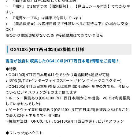
○ 『動作確認』はPC接続して初期化済み
○ 『梱包』は1台ずつの【個別梱包】、【見出しシール付き】でわかりや
すい
○ 『電源ケーブル』は標準で付属しています
○ 【美品保証★】お客様目線で『外装レベルが期待以下』の場合は交換
OK！
※ひかり電話環境がないためIP接続試験はできていません
OG410Xi(NTT西日本用)の機能と仕様
当店が独自に収集したOG410Xi(NTT西日本用)情報をご説明！
◆特徴
○ OG410Xi(NTT西日本用)は1台でひかり電話同時4通話が可能
○ ISDN(S/T点)インターフェイス2ポート (4ピン クイックコネクター)
○ OG410Xi(NTT西日本用)を使えば現在ISDN回線利用中の方でも、今使っ
ているビジネスフォンがそのまま使えます
○ ルーター機能あり(OG410Xi(NTT西日本用)からの機能、VGでは利用推奨
していませんでした)
○ ゲートウェイ集約機能あり(OG410Xi(NTT西日本用)を複数つなげること
で最大32チャネルまで利用可能)
○ 接続方法は ONU(CTU)→OG410Xi(NTT西日本用)→ビジネスフォン
◆フレッツ光ネクスト