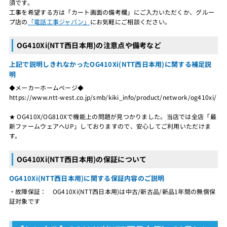
須です。
工事を希望する方は「カート画面の備考欄」にご入力いただくか、グルー
プ店の
「電話工事ジャパン」
にお気軽にご相談ください。
OG410Xi(NTT西日本用)の注意点や備考など
上記で説明しきれなかったOG410Xi(NTT西日本用)に関する補足説
明
◆メーカーホームページ◆
https://www.ntt-west.co.jp/smb/kiki_info/product/network/og410xi/
★ OG410X/OG810Xで機能上の問題が見つかりました。当店では全店「最
新ファームウェアへUP」しておりますので、安心してご利用いただけま
す。
OG410Xi(NTT西日本用)の保証について
OG410Xi(NTT西日本用)に関する保証内容のご説明
・故障保証： OG410Xi(NTT西日本用)は中古/新古品/新品1年間の無償保
証対象です