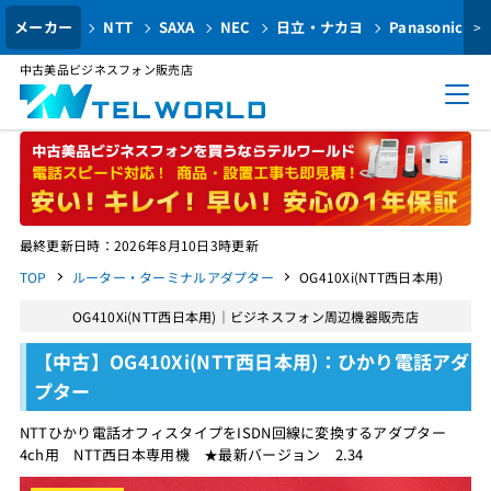
メーカー
NTT
SAXA
NEC
日立・ナカヨ
Panasonic
>
中古美品ビジネスフォン販売店
最終更新日時：2026年8月10日3時更新
TOP
ルーター・ターミナルアダプター
OG410Xi(NTT西日本用)
OG410Xi(NTT西日本用)｜ビジネスフォン周辺機器販売店
【中古】OG410Xi(NTT西日本用)：ひかり電話アダ
プター
NTTひかり電話オフィスタイプをISDN回線に変換するアダプター
4ch用 NTT西日本専用機 ★最新バージョン 2.34