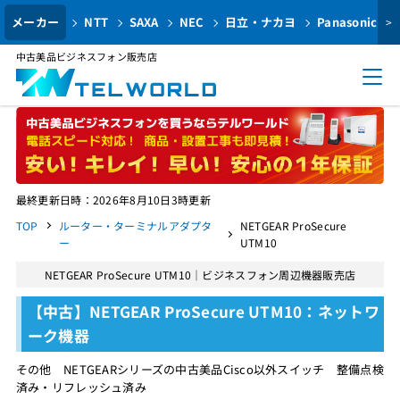
メーカー
NTT
SAXA
NEC
日立・ナカヨ
Panasonic
>
中古美品ビジネスフォン販売店
最終更新日時：2026年8月10日3時更新
TOP
ルーター・ターミナルアダプタ
NETGEAR ProSecure
ー
UTM10
NETGEAR ProSecure UTM10｜ビジネスフォン周辺機器販売店
【中古】NETGEAR ProSecure UTM10：ネットワ
ーク機器
その他 NETGEARシリーズの中古美品Cisco以外スイッチ 整備点検
済み・リフレッシュ済み